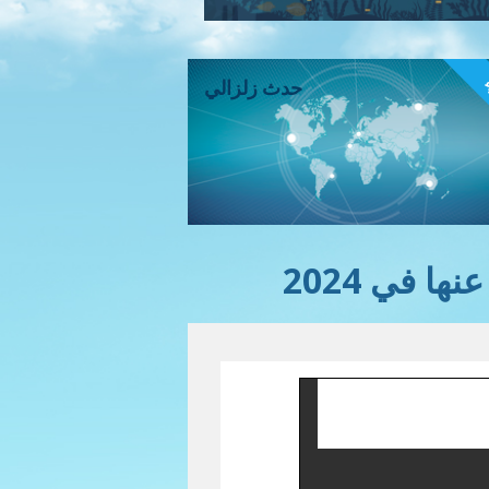
ء
حدث زلزالي
ا في 2024