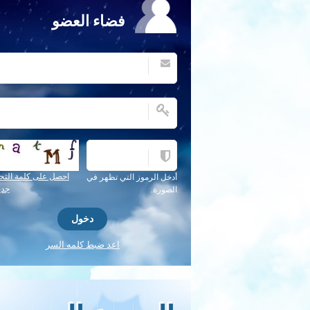
فضاء العضو
احصل على كلمة التح
أدخل الرموز التي تظهر في
جدي
الصورة.
اعد ضبط كلمه السر