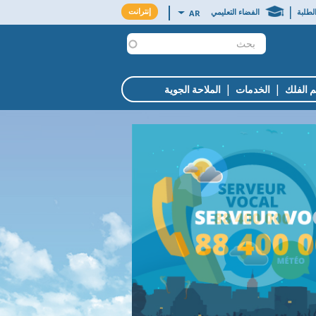
MENU
|
إنترانت
List additional actions
AR
لطلبة
الفضاء التعليمي
INTRANET
|
|
 الفلك
الخدمات
الملاحة الجوية