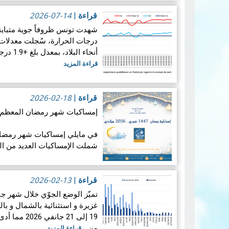
الفلكية: كسوفا كلي للشمس. يُع
2026-07-14
قراءة
|
قراءة المزيد
درجات الحرارة، سُجلت معدلات 
أنحاء البلاد، بمعدل بلغ +1.9 درجة مئوية. ويضع هذالمعدل شهرجوان…
قراءة المزيد
2026-02-18
قراءة
|
إمساكيات شهر رمضان المعظم لسنة 47
شملت الإمساكيات العديد من ال
جغرافيا.
2026-02-13
قراءة
|
غزيرة و استثنائية بالشمال و ب
19 إلى 21 ج
من…
قراءة المزيد