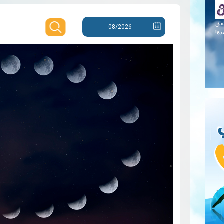
قق
دة!