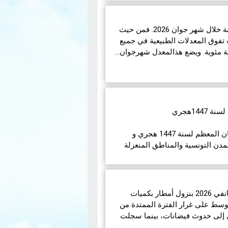
تبر هذا الكسوف الأول من نوعه ال…
شهدت تونس ظروفاً جوية متباينة خلال شهر جوان 2026. فمن حيث
تفوق المعدلات الطبيعية في جميع
14هجري
في مايلي إمساكيات شهر رمضان المعظم لسنة 1447 هجري و
مدن التونسية والمناطق المنعزلة
تميّز الوضع الجوّي خلال شهر جانفي 2026 بنزول أمطار بكميات
الوسط على غرار الفترة الممتدة من
انفي 2026 مما أدى إلى حدوث فيضانات، بينما سجلت