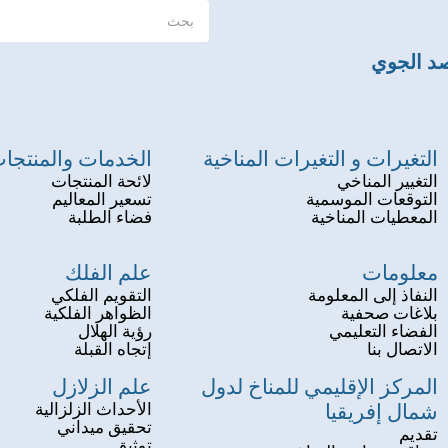
صد الجوي
التغيرات و التغيرات المناخية
الخدمات والمنتجا
التغيير المناخي
لائحة المنتجات
التوقعات الموسمية
تسعير المعاليم
المعطيات المناخية
فضاء الطلبة
معلومات
علم الفلك
النفاذ إلى المعلومة
التقويم الفلكي
بلاغات صحفية
الظواهر الفلكية
الفضاء التعليمي
رؤية الهلال
الاتصال بنا
إتجاه القبلة
المركز الإقليمي للمناخ لدول
علم الزلازل
شمال إفريقيا
الأحداث الزلزالية
تحقيق ميداني
تقديم
توثيق