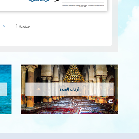
Pagination
ext
››
صفحة 1
ge
إمس…
قراءة المزيد
أوقات الصلاة