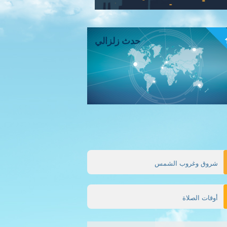
ء
حدث زلزالي
شروق وغروب الشمس
أوقات الصلاة