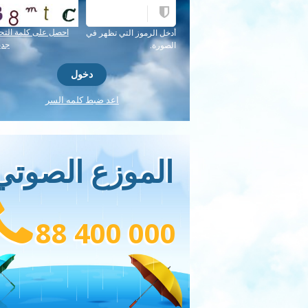
احصل على كلمة التح
أدخل الرموز التي تظهر في
جدي
الصورة.
اعد ضبط كلمه السر
الموزع الصوتي
88 400 000