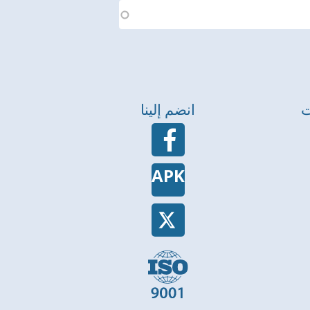
ت
انضم إلينا
APK