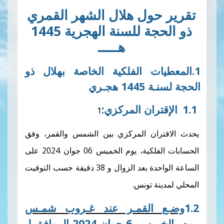
ول هلال الشهر القمري
ذو الحجة للسنة الهجرية 1445
هـــــ
ات الفلكية الخاصة بهلال ذو
هجـري
ران
المركزي
:
ان المركزي بين الشمس والقمر، وفق
لكية، يوم
الخميس
06 جوان 2024 على
الساعة الواحدة بعد الزوال و 38 دقيقة حسب التوقيت
ة تونس
.
القمـر عند غـروب شمـس
2024 الموافق
لـ