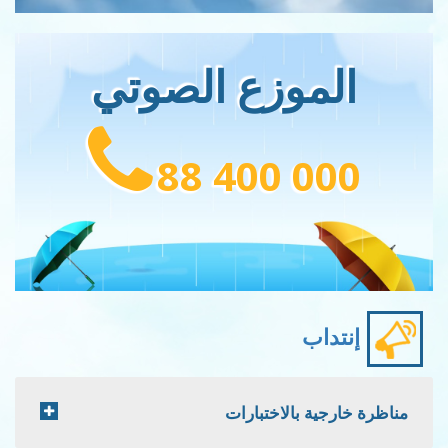
وزع الصوتي
88 400 
ب
 بالاختبارات