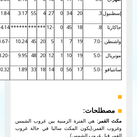
0.21
5.30
1.84
3.17
55
4
27
0
34
20
0.16
4.57
4.14
******
***
***
-12
0
45
18
1.13
12.15
-1.67
10.24
45
20
5
1
7
19
1.13
12.17
-3.20
9.95
48
20
12
1
10
19
0.92
10.96
10.32
1.89
33
18
14
0
56
17
ات:
ي الفترة الزمنية بين غروب الشمس
ر،(يكون المكث سالبا في حالة غروب
روب الشمس).