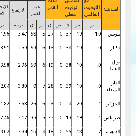
مع
الشمس
مكث
عمر
الإنحراف
توقيت
توقيت
القمر
الإرتفاع
قـوس
سمك
القمر
الأفقي
عالمي
محلي
س
س
ق
س
ق
س
ق
درجة
درجة
درجة
%
0.24
5.61
1.96
3.47
58
5
27
0
37
19
0.27
5.95
3.91
2.69
59
6
18
0
38
19
0.27
5.95
3.58
2.96
59
6
19
0
38
19
0.27
5.96
2.04
3.80
0
7
28
0
39
19
0.25
5.77
1.82
3.68
26
6
28
0
4
20
0.23
5.49
2.46
3.12
35
5
23
0
13
19
0.20
5.12
3.02
2.34
16
4
18
0
55
18