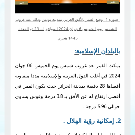
: وضع القمر بالأفق الغربي بمدينة تونس وذلك عند غروب
الشمس يوم الخميس 6 جوان 2024 الموافق لــ 29 ذو القعدة
1445 هجري
إسلامية:
يمكث القمر بعد غروب شمس يوم الخميس 06 جوان
أغلب الدول العربية والإسلامية مددا متفاوتة
اها 28 دقيقة بمدينة الجزائر حيث يكون القمر في
أقصى ارتفاع له عن الأفق بـ 3.8 درجة وقوس يساوي
رجة
.
 الفلكية لايمكن رؤية هلال شهر ذو الحجة