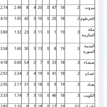
0.20
5.09
2.74
2.49
8
4
20
0
47
18
0.19
4.99
4.10
1.05
42
3
10
0
20
18
0.18
4.91
3.80
1.32
23
3
11
0
1
19
0.19
4.94
3.58
1.60
30
3
13
0
8
19
0.18
4.81
4.18
0.60
54
2
7
0
33
18
0.20
5.06
2.92
2.34
2
4
19
0
41
18
0.19
4.94
2.95
2.17
31
3
18
0
9
19
0.18
4.86
3.33
1.74
7
3
15
0
46
18
0.18
4.87
2.85
2.15
9
3
18
0
17
19