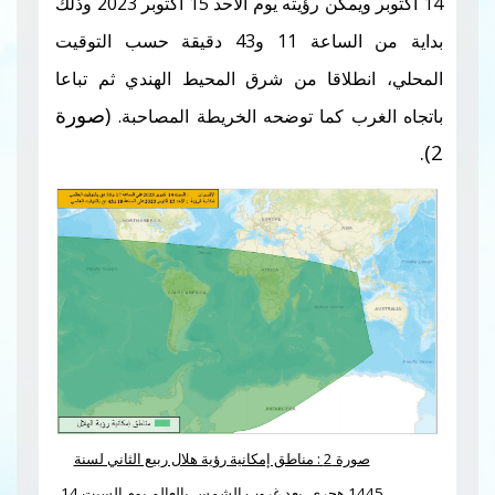
14 أكتوبر ويمكن رؤيته يوم الأحد 15 أكتوبر 2023 وذلك
الساعة
11
و43 دقيقة حسب التوقيت
طلاقا من شرق المحيط الهندي ثم تباعا
(صورة
ب كما توضحه الخريطة المصاحبة.
صورة 2 : مناطق إمكانية رؤية هلال ربيع الثاني لسنة
1445 هجري بعد غروب الشمس بالعالم يوم السبت 14