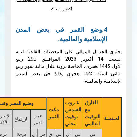
أكتوبر 2023
وضع القمر في بعض المدن
لامية والعالمية.
ول الموالي على المعطيات الفلكية ليوم
السبت 14 أكتوبر 2023 الموافــق لـ29 ربيع
الأول 1445 هجري، الخاصة برؤية هلال بداية شهر ربيع
الثاني لسنة 1445 هجري وذلك في بعض المدن
لعالمية:
الفارق
غـروب
وضـع القمـر وقت غـروب الشمـس
مع
الشمس
مكث
عمر
الإنحراف
لتوقيت
توقيت
القمر
الإرتفاع
قـوس
سمك
القمر
الأفقي
لعالمي
محلي
س
س
ق
س
ق
س
ق
درجة
درجة
درجة
%