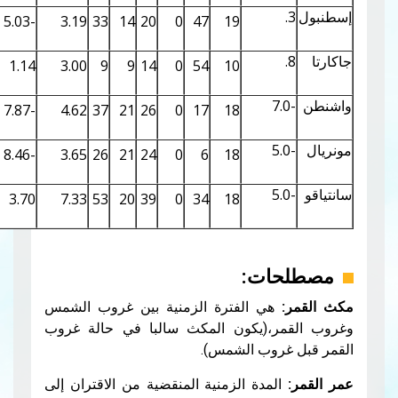
0.38
7.04
-5.03
3.19
33
14
20
0
47
19
0.18
4.87
1.14
3.00
9
9
14
0
54
10
0.78
10.11
-7.87
4.62
37
21
26
0
17
18
0.77
10.03
-8.46
3.65
26
21
24
0
6
18
0.73
9.79
3.70
7.33
53
20
39
0
34
18
حات:
هي الفترة الزمنية بين غروب الشمس
مر،(يكون المكث سالبا في حالة غروب
غروب الشمس).
المدة الزمنية المنقضية من الاقتران إلى