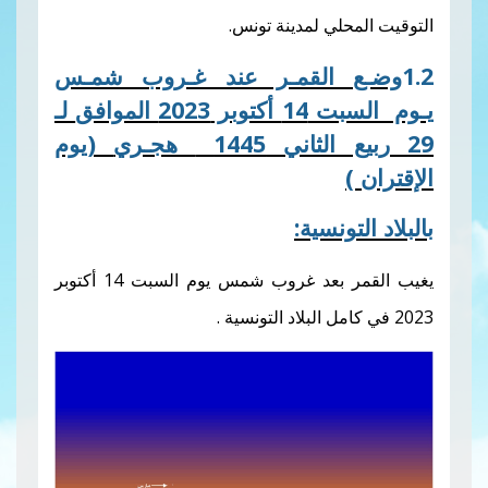
حلي لمدينة تونس
.
 القمـر عند غـروب شمـس
2023 الموافق
لـ
هجـري
(يوم
تونسية:
يغيب القمر بعد غروب شمس يوم السبت 14 أكتوبر