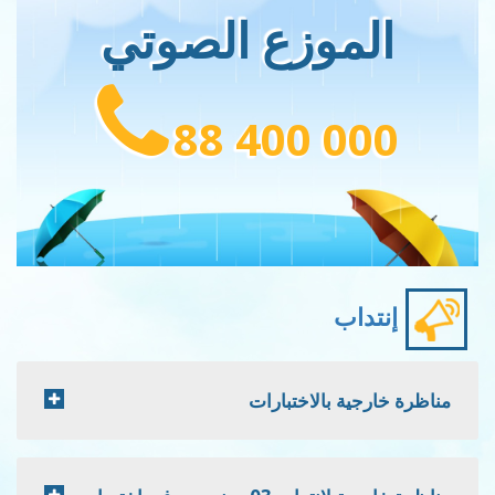
موزع الصوتي
88 400 0
اب
ة بالاختبارات