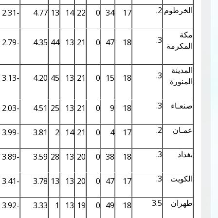
0.36
6.90
-2.31
4.77
13
14
22
0
34
17
0.34
6.69
-2.79
4.35
44
13
21
0
47
18
0.34
6.70
-3.13
4.20
45
13
21
0
15
18
0.33
6.56
-2.03
4.51
25
13
21
0
9
18
0.36
6.83
-3.99
3.81
2
14
21
0
4
17
0.33
6.59
-3.89
3.59
28
13
20
0
38
18
0.32
6.48
-3.41
3.78
13
13
20
0
47
17
3
0.31
6.40
-3.92
3.33
1
13
19
0
49
18