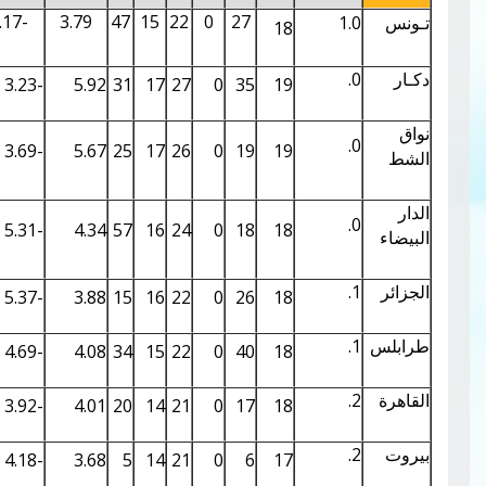
0.44
7.56
-5.17
3.79
47
15
22
0
27
1
18
0.53
8.31
-3.23
5.92
31
17
27
0
35
19
0.52
8.27
-3.69
5.67
25
17
26
0
19
19
0.50
8.06
-5.31
4.34
57
16
24
0
18
18
0.46
7.77
-5.37
3.88
15
16
22
0
26
18
0.43
7.47
-4.69
4.08
34
15
22
0
40
18
0.37
6.95
-3.92
4.01
20
14
21
0
17
18
0.36
6.84
-4.18
3.68
5
14
21
0
6
17