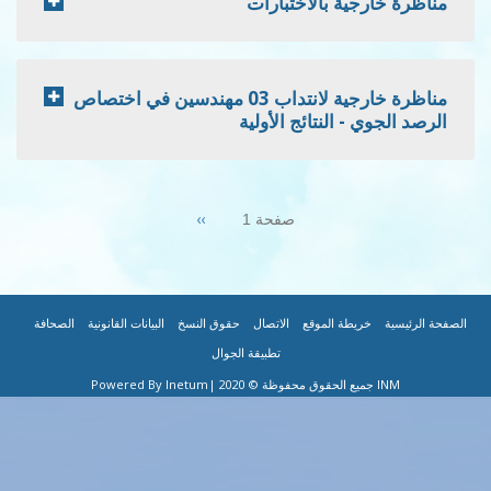
ة بالاختبارات
مناظرة خارجية لانتداب 03 مهندسين في اختصاص
 النتائج الأولية
Next
››
صفحة 1
page
|
|
|
|
|
F
طة الموقع
الاتصال
حقوق النسخ
البيانات القانونية
الصحافة
تطبيقة الجوال
|Powered By Inetum