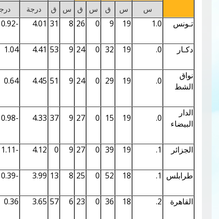
س
س
ق
س
ق
س
ق
درجة
درجة
درجة
%
0.26
5.81
-0.92
4.01
31
8
26
0
9
19
1
0.30
6.22
1.04
4.41
53
9
24
0
32
19
0.29
6.20
0.64
4.45
51
9
24
0
29
19
0.29
6.14
-0.98
4.33
37
9
27
0
15
19
0.27
5.95
-1.11
4.12
0
9
27
0
39
19
0.25
5.73
-0.39
3.99
13
8
25
0
52
18
0.22
5.39
0.36
3.65
57
6
23
0
36
18