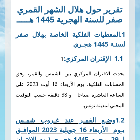
حول هلال الشهر القمري
الهجرية 1445 هـــــ
يات الفلكية الخاصة بهلال صفر
تران
المركزي
:
ران المركزي بين الشمس والقمر، وفق
الحسابات الفلكية، يوم الأربعاء 16 أوت 2023 على
الساعة العاشرة صباحا و 38 دقيقة حسب التوقيت
نة تونس
.
 القمـر عند غـروب شمـس
1 جويلية
2023
الموافـق
1445 هجـري
(يوم الإقتران