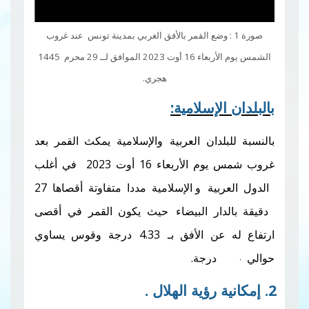
ع القمر بالأفق الغربي بمدينة تونس عند غروب
الشمس يوم الأربعاء 16 أوت 2023 الموافق لــ 29 محرم 1445
هجري.
لإسلامية:
دان العربية
والإسلامية يمكث القمر بعد
يوم الأربعاء
16
أوت 2023 في أغلب
بية
و الإسلامية مددا متفاوتة أقصاها
27
ار البيضاء
حيث يكون القمر في أقصى
ن الأفق بـ
4.33
درجة وقوس يساوي
ة.