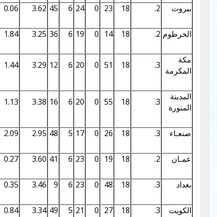
0.22
5.34
0.06
3.62
45
6
24
0
23
18
0.22
5.31
1.84
3.25
36
6
19
0
14
18
0.21
5.21
1.44
3.29
12
6
20
0
51
18
0.21
5.23
1.13
3.38
16
6
20
0
55
18
0.20
5.13
2.09
2.95
48
5
17
0
26
18
0.22
5.33
0.27
3.60
41
6
23
0
19
18
0.21
5.20
0.35
3.46
9
6
23
0
48
18
0.20
5.13
0.84
3.34
49
5
21
0
27
18