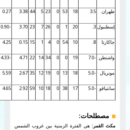
0.20
5.11
0.27
3.38
44
5
23
0
53
18
3
0.23
5.50
-0.90
3.70
23
7
26
0
1
20
0.16
4.53
4.25
0.15
15
1
4
0
54
10
0.46
7.75
-4.33
4.71
22
14
34
0
0
19
0.39
7.11
5.59
2.67
35
12
19
0
13
18
0.33
6.57
4.65
2.92
59
10
18
0
38
17
حات:
هي الفترة الزمنية بين غروب الشمس