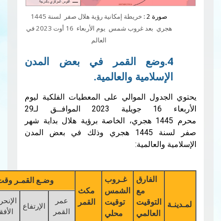
 2 :
خريطة إمكانية رؤية هلال صفر لسنة 1445
هجري بعد غروب شمس يوم الأربعاء 16 أوت 2023 في
العالم
وضع القمر في بعض المدن
لامية والعالمية.
ول الموالي على المعطيات الفلكية ليوم
الأربعاء 16 جويلية 2023 الموافــق لـ29
محرم 1445 هجري، الخاصة برؤية هلال بداية شهر
صفر لسنة 1445 هجري وذلك في بعض المدن
لعالمية:
الفارق
غـروب
وضـع القمـر وقت غـروب الشمـس
مع
الشمس
مكث
عمر
الإنحراف
لتوقيت
توقيت
القمر
الإرتفاع
قـوس
سمك
القمر
الأفقي
لعالمي
محلي