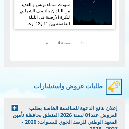
شهدت سماء تونس و العديد
1.المعطيات الفلكية الخاصة
من البلدان بالنصف الشمالي
بهلال ربيع الأول لسنـة 1446
للكرة الأرضية في الليلة
هجـري
الفاصلة بين 11 و12 أوت
2024 ظاهرة "البرشاويات"،
1.1 ​الإقتران الم…
Pagination
قراءة المزيد
وهي ظاهرة فلكية سنوية
‹‹
Previous
››
Next
تحدث حول 12 اوت . وتُعتبر
صفحة 4
page
page
البرشاويات…
"الزخات الشهابية
"البرشاويات
طلبات عروض واستشارات
إعلان نتائج الدعوة للمنافسة الخاصة بطلب
العروض عدد01 لسنة 2026 المتعلق بحافظة تأمين
المعهد الوطني للرصد الجوي للسنوات: 2026 -
2027 - 2028