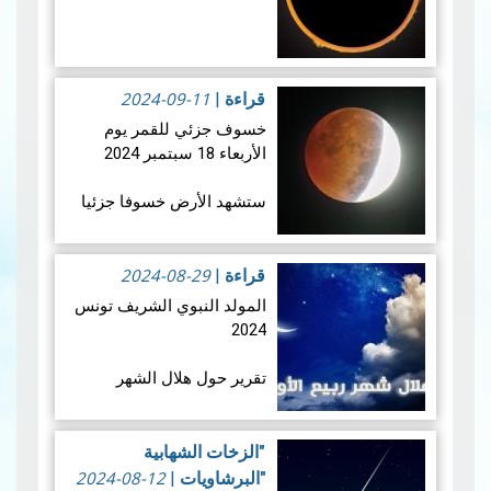
ستشهد الأرض كسوفا
حلقي الشمس يوم 2 أكتوبر
2024-09-11
2024 يكون الكسوف جزئي
قراءة
|
من بولينيزيا الفرنسية،
خسوف جزئي للقمر يوم
وككسوف شبه حلقي من
الأربعاء 18 سبتمبر 2024
سان بيير وميكلون. يُعد هذا
الكسوف ال…
قراءة المزيد
ستشهد الأرض خسوفا جزئيا
للقمر فجر يوم الأربعاء 18
سبتمبر 2024 ، و يعتبر هذا
2024-08-29
الخسوف الجزئي للقمر ،
قراءة
|
الخسوف الثاني للقمر في
المولد النبوي الشريف تونس
عام 2024. حيث…
قراءة المزيد
2024
تقرير حول هلال الشهر
القمري ربيع الأول للسنة
الهجرية 1446هـــــ
"الزخات الشهابية
2024-08-12
"البرشاويات
|