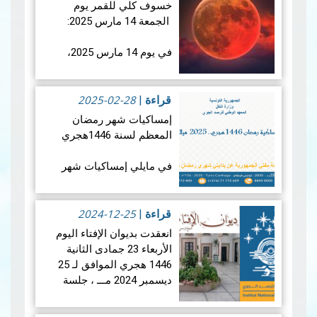
خسوف كلي للقمر يوم
الجمعة 14 مارس 2025:
في يوم 14 مارس 2025،
سيشهد العالم خسوفًا كليًا
للقمر، حيث سيدخل القمر
2025-02-28
بالكامل في ظل الأرض. وما
قراءة
|
يميز هذا الحدث الفلكي هو
إمساكيات شهر رمضان
تزامنه مع منتصف شه…
قراءة
المعظم لسنة 1446هجري
المزيد
في مايلي إمساكيات شهر
رمضان المعظم لسنة 1446
هجري و شملت الإمساكيات
2024-12-25
العديد من المدن التونسية
قراءة
|
والمناطق المنعزلة جغرافيا.
انعقدت بديوان الإفتاء اليوم
الأربعاء 23 جمادى الثانية
1446 هجري الموافق لـ 25
ديسمبر 2024 مـــ ، جلسة
إمساكيات ولاية…
قراءة المزيد
عمل بحضور كل من السيد
ياسين زروقي رئيس مصلحة