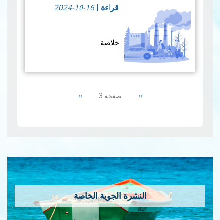
2024-10-16
علم الفلك، و السيد خير الدين
قراءة
|
العط…
قراءة المزيد
خلاصة
منذ بداية جائحة كوفيد-19
العالمية تقوم مصلحة التلوث
Pagination
الهوائي والبحري بإصدار تقرير
Next
››
Previous
‹‹
صفحة 3
إلكتروني شهري يعرض
page
page
تركيزات الملوثات الهوائية
التي يقيسها القمر الصناعي
سنتينال P5. هذه ال…
قراءة
المزيد
النشرة الجوية الخاصة