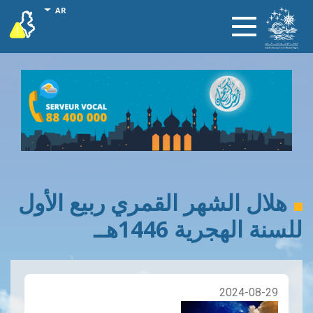
تجاوز
onal actions
AR
vigilance
Toggle
إلى
navigation
المحتوى
الرئيسي
هلال الشهر القمري ربيع الأول
للسنة الهجرية 1446هــ
2024-08-29