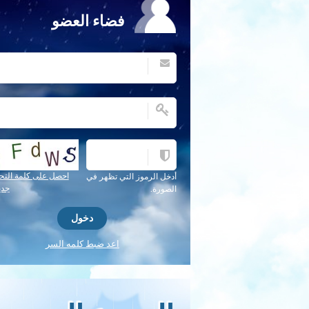
فضاء العضو
احصل على كلمة التح
أدخل الرموز التي تظهر في
جدي
الصورة.
اعد ضبط كلمه السر