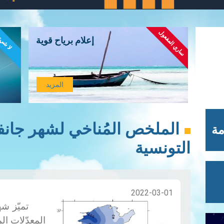
ساري المفعول
لا شي
إعلام برياح قوية
المزيد
مة
التونسية
2022-03-01