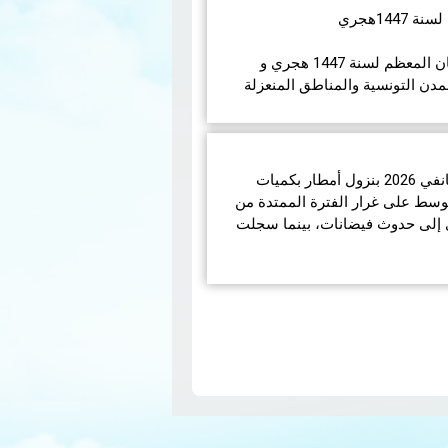
14هجري
في مايلي إمساكيات شهر رمضان المعظم لسنة 1447 هجري و
مدن التونسية والمناطق المنعزلة
تميّز الوضع الجوّي خلال شهر جانفي 2026 بنزول أمطار بكميات
الوسط على غرار الفترة الممتدة من
انفي 2026 مما أدى إلى حدوث فيضانات، بينما سجلت
N
pa