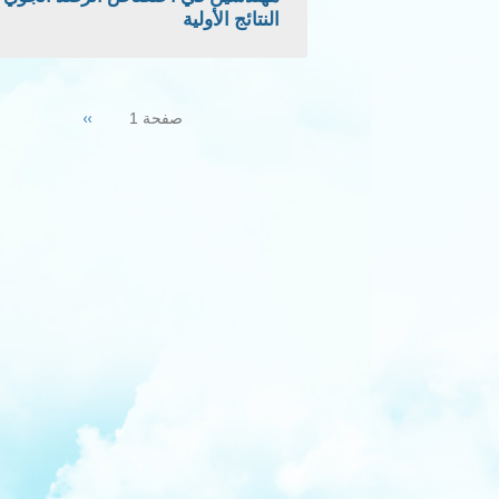
النتائج الأولية
Pagination
Next
››
صفحة 1
page