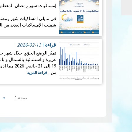
إمساكيات شهر رمضان المعظم لسنة 47
شملت الإمساكيات العديد من ال
جغرافيا.
2026-02-13
قراءة
|
غزيرة و استثنائية بالشمال و ب
19 إلى 21 ج
من…
قراءة المزيد
Pagination
ext
››
صفحة 1
ge
إمس…
قراءة المزيد