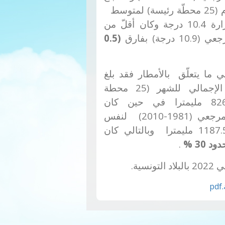
المعدّل العام (25 محطّة رئيسة) لمتوسط ​​
درجات الحرارة 10.4 درجة وكان أقلّ من
 درجة) بفارق
(0.5
 يتعلّق بالأمطار فقد بلغ
المجموع الإجمالي للشهر (25 محطة
رئيسة) 826.1 مليمترا في حين كان
المجموع المرجعي (1981-2010) لنفس
د 30
%
.
ية.