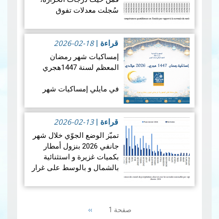
الأول من نوعه ال…
قراءة
سُجلت معدلات تفوق
المزيد
المعدلات الطبيعية في جميع
أنحاء البلاد، بمعدل بلغ +1.9
2026-02-18
درجة مئوية. ويضع هذالمعدل
قراءة
|
شهرجوان…
قراءة المزيد
إمساكيات شهر رمضان
المعظم لسنة 1447هجري
في مايلي إمساكيات شهر
رمضان المعظم لسنة 1447
هجري و شملت الإمساكيات
2026-02-13
العديد من المدن التونسية
قراءة
|
والمناطق المنعزلة جغرافيا.
تميّز الوضع الجوّي خلال شهر
جانفي 2026 بنزول أمطار
بكميات غزيرة و استثنائية
بالشمال و بالوسط على غرار
الفترة الممتدة من 19 إلى 21
جانفي 2026 مما أدى إلى
Paginatio
حدوث فيضانات، بينما سجلت
Next
››
صفحة 1
من…
قراءة المزيد
page