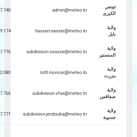
تونس
70.247.740
admin@meteo.tn
الكبرى
ولاية
72.269.174
hassen.nasser@meteo.tn
نابل
ولاية
70.247.776
subdivision.sousse@meteo.tn
المنستير
ولاية
72.432.080
lotfi.moncer@meteo.tn
بنزرت
ولاية
70.247.766
subdivision.sfax@meteo.tn
صفاقس
ولاية
70.247.771
subdivision.jendouba@meteo.tn
جندوبة