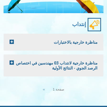
إنتداب
ظرة خارجية بالاختبارات
مناظرة خارجية لانتداب 03 مهندسين في اختصاص
صد الجوي - النتائج الأولية
Pagin
Next
››
صفحة 1
page