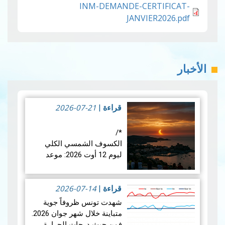
INM-DEMANDE-CERTIFICAT-
JANVIER2026.pdf
خبار
2026-07-21
قراءة
|
*/
الكسوف الشمسي الكلي
ليوم 12 أوت 2026: موعد
فلكي عالمي
2026-07-14
في الأربعاء 12 أوت 2026،
قراءة
|
ستشهد الأرض واحدة من أروع
شهدت تونس ظروفاً جوية
الظواهر الفلكية: كسوفا كلي
متباينة خلال شهر جوان 2026.
للشمس. يُعتبر هذا الكسوف
فمن حيث درجات الحرارة،