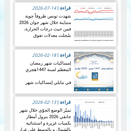
2026-07-14
في الأربعاء 12 أوت 2026،
قراءة
|
ستشهد الأرض واحدة من أروع
شهدت تونس ظروفاً جوية
الظواهر الفلكية: كسوفا كلي
متباينة خلال شهر جوان 2026.
للشمس. يُعتبر هذا الكسوف
فمن حيث درجات الحرارة،
الأول من نوعه ال…
قراءة
سُجلت معدلات تفوق
المزيد
المعدلات الطبيعية في جميع
أنحاء البلاد، بمعدل بلغ +1.9
2026-02-18
درجة مئوية. ويضع هذالمعدل
قراءة
|
شهرجوان…
قراءة المزيد
إمساكيات شهر رمضان
المعظم لسنة 1447هجري
في مايلي إمساكيات شهر
رمضان المعظم لسنة 1447
هجري و شملت الإمساكيات
2026-02-13
العديد من المدن التونسية
قراءة
|
والمناطق المنعزلة جغرافيا.
تميّز الوضع الجوّي خلال شهر
جانفي 2026 بنزول أمطار
بكميات غزيرة و استثنائية
بالشمال و بالوسط على غرار