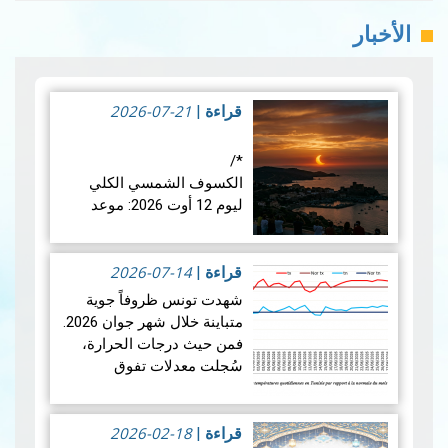
الأخبار
2026-07-21
قراءة
|
*/
الكسوف الشمسي الكلي
ليوم 12 أوت 2026: موعد
فلكي عالمي
2026-07-14
في الأربعاء 12 أوت 2026،
قراءة
|
ستشهد الأرض واحدة من أروع
شهدت تونس ظروفاً جوية
الظواهر الفلكية: كسوفا كلي
متباينة خلال شهر جوان 2026.
للشمس. يُعتبر هذا الكسوف
فمن حيث درجات الحرارة،
الأول من نوعه ال…
قراءة
سُجلت معدلات تفوق
المزيد
المعدلات الطبيعية في جميع
أنحاء البلاد، بمعدل بلغ +1.9
2026-02-18
درجة مئوية. ويضع هذالمعدل
قراءة
|