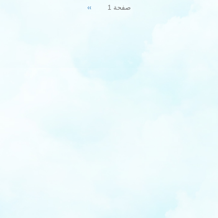
Next
››
صفحة 1
page