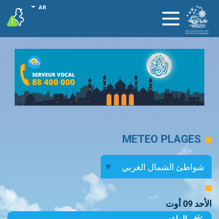
تجاوز
onal actions
AR
vigilance
Toggle
إلى
navigation
المحتوى
الرئيسي
METEO PLAGES
الأحد 09 أوت
الطقس