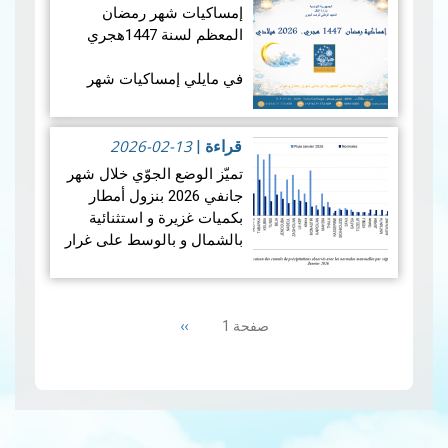
شهرجوان…
قراءة المزيد
إمساكيات شهر رمضان
المعظم لسنة 1447هجري
في مايلي إمساكيات شهر
رمضان المعظم لسنة 1447
هجري و شملت الإمساكيات
2026-02-13
العديد من المدن التونسية
قراءة
|
والمناطق المنعزلة جغرافيا.
تميّز الوضع الجوّي خلال شهر
جانفي 2026 بنزول أمطار
بكميات غزيرة و استثنائية
بالشمال و بالوسط على غرار
الفترة الممتدة من 19 إلى 21
جانفي 2026 مما أدى إلى
Pagination
حدوث فيضانات، بينما سجلت
Next
››
صفحة 1
من…
قراءة المزيد
page
إمس…
قراءة المزيد