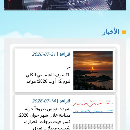
الأخبار
2026-07-21
قراءة
|
*/
الكسوف الشمسي الكلي
ليوم 12 أوت 2026: موعد
فلكي عالمي
2026-07-14
في الأربعاء 12 أوت 2026،
قراءة
|
ستشهد الأرض واحدة من أروع
شهدت تونس ظروفاً جوية
الظواهر الفلكية: كسوفا كلي
متباينة خلال شهر جوان 2026.
للشمس. يُعتبر هذا الكسوف
فمن حيث درجات الحرارة،
الأول من نوعه ال…
قراءة
سُجلت معدلات تفوق