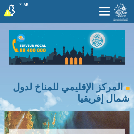
تجاوز
onal actions
AR
vigilance
Toggle
إلى
navigation
المحتوى
الرئيسي
المركز الإقليمي للمناخ لدول
شمال إفريقيا