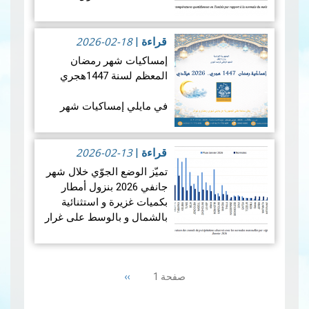
المزيد
المعدلات الطبيعية في جميع
أنحاء البلاد، بمعدل بلغ +1.9
2026-02-18
درجة مئوية. ويضع هذالمعدل
قراءة
|
شهرجوان…
قراءة المزيد
إمساكيات شهر رمضان
المعظم لسنة 1447هجري
في مايلي إمساكيات شهر
رمضان المعظم لسنة 1447
هجري و شملت الإمساكيات
2026-02-13
العديد من المدن التونسية
قراءة
|
والمناطق المنعزلة جغرافيا.
تميّز الوضع الجوّي خلال شهر
جانفي 2026 بنزول أمطار
بكميات غزيرة و استثنائية
بالشمال و بالوسط على غرار
الفترة الممتدة من 19 إلى 21
جانفي 2026 مما أدى إلى
Pagination
حدوث فيضانات، بينما سجلت
Next
››
صفحة 1
من…
قراءة المزيد
page