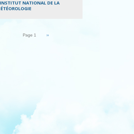
’INSTITUT NATIONAL DE LA
ÉTÉOROLOGIE
nation
Page
››
Page 1
suivante