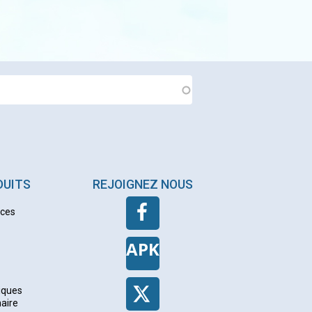
DUITS
REJOIGNEZ NOUS
nces
APK
iques
naire