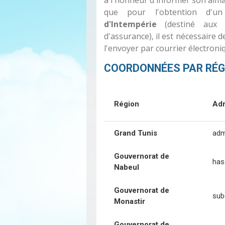
que pour l'obtention d'
d'Intempérie
(destiné aux 
d'assurance), il est nécessaire 
l'envoyer par courrier électroni
COORDONNÉES PAR RÉGI
Région
Adr
Grand Tunis
adm
Gouvernorat de
has
Nabeul
Gouvernorat de
sub
Monastir
Gouvernorat de