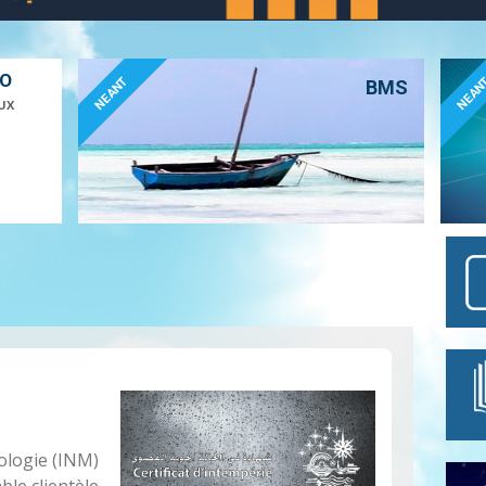
ÉO
NEANT
NEAN
BMS
UX
rologie (INM)
ble clientèle