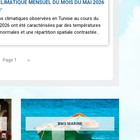
CLIMATIQUE MENSUEL DU MOIS DU MAI 2026
7
ns climatiques observées en Tunisie au cours du
2026 ont été caractérisées par des températures
normales et une répartition spatiale contrastée…
Page
››
Page 1
suivante
BMS MARINE