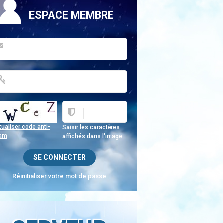
ESPACE MEMBRE
ualiser code anti-
Saisir les caractères
am
affichés dans l'image.
Réinitialiser votre mot de passe