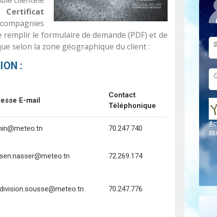
un
Certificat
compagnies
de remplir le formulaire de demande (PDF) et de
que selon la zone géographique du client :
ON :
Contact
esse E-mail
Téléphonique
Act
in@meteo.tn
70.247.740
sp
sen.nasser@meteo.tn
72.269.174
division.sousse@meteo.tn
70.247.776