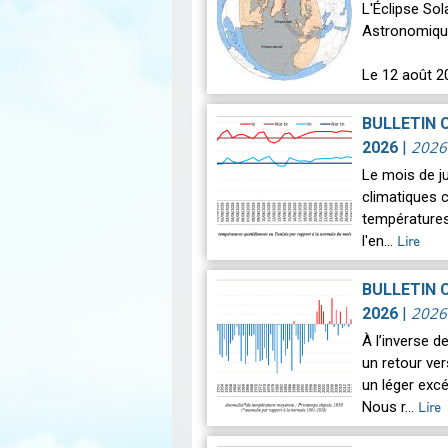
L'Éclipse So
Astronomiqu
Le 12 août 2
astronomique
BULLETIN 
2026
2026
|
Le mois de j
climatiques c
températures
l'en…
Lire
BULLETIN 
2026
2026
|
À l’inverse 
un retour ve
un léger exc
Nous r…
Lire