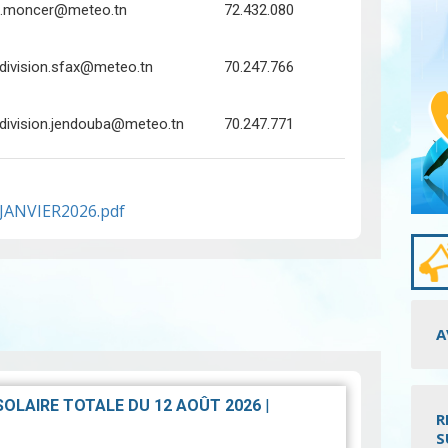
fi.moncer@meteo.tn
72.432.080
division.sfax@meteo.tn
70.247.766
division.jendouba@meteo.tn
70.247.771
ANVIER2026.pdf
A
 SOLAIRE TOTALE DU 12 AOÛT 2026
|
R
S