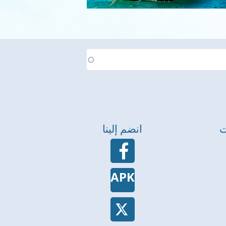
ت
انضم إلينا
APK