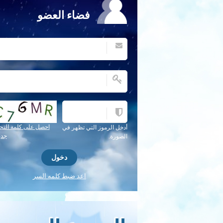
فضاء العضو
احصل على كلمة التح
أدخل الرموز التي تظهر في
جدي
الصورة.
اعد ضبط كلمه السر