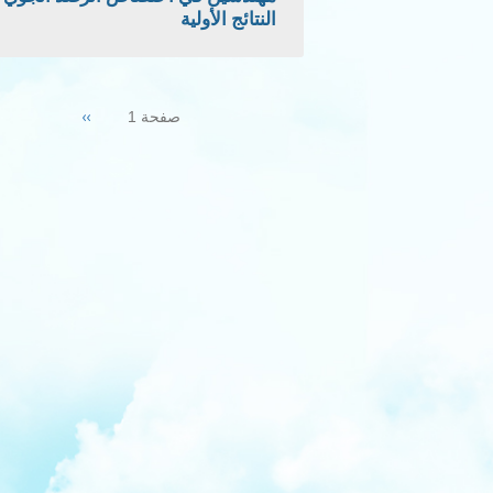
النتائج الأولية
Pagination
Next
››
صفحة 1
page