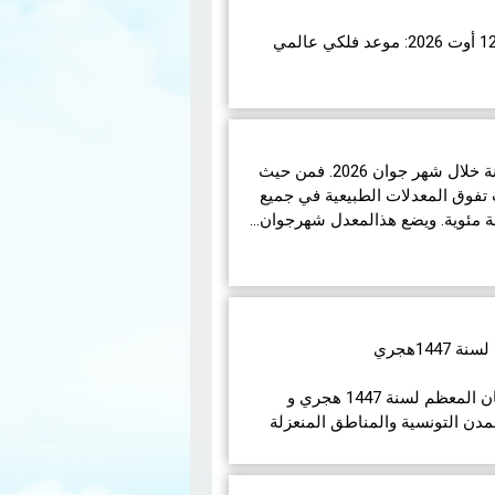
اء 12 أوت 2026، ستشهد الأرض واحدة من أروع الظواهر
تبر هذا الكسوف الأول من نوعه ال…
شهدت تونس ظروفاً جوية متباينة خلال شهر جوان 2026. فمن حيث
تفوق المعدلات الطبيعية في جميع
14هجري
في مايلي إمساكيات شهر رمضان المعظم لسنة 1447 هجري و
مدن التونسية والمناطق المنعزلة