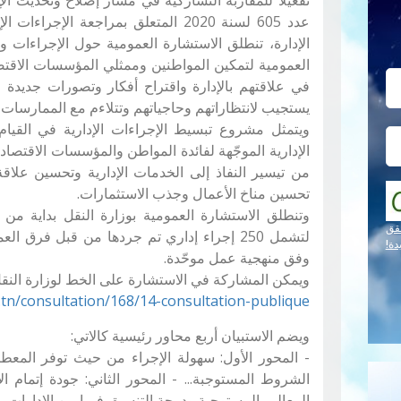
عدد 605 لسنة 2020 المتعلق بمراجعة الإ
الإدارة، تنطلق الاستشارة العمومية حول الإجراءات وال
العمومية لتمكين المواطنين وممثلي المؤسسات الاقتص
في علاقتهم بالإدارة واقتراح أفكار وتصورات جديدة ل
يستجيب لانتظاراتهم وحاجياتهم وتتلاءم مع الممارسات ا
ويتمثل مشروع تبسيط الإجراءات الإدارية في القيا
الإدارية الموجّهة لفائدة المواطن والمؤسسات الاقتصاد
من تيسير النفاذ إلى الخدمات الإدارية وتحسين علاقة 
تحسين مناخ الأعمال وجذب الاستثمارات.
قق
لتشمل 250 إجراء إداري تم جردها من قبل فرق
دة!
وفق منهجية عمل موحّدة.
ويمكن المشاركة في الاستشارة على الخط لوزارة النقل ع
n.tn/consultation/168/14-consultation-publique-…
ويضم الاستبيان أربع محاور رئيسية كالاتي:
- المحور الأول: سهولة الإجراء من حيث توفر المعط
الشروط المستوجبة... - المحور الثاني: جودة إتمام ال
المعاليم المستوجبة ودرجة التنسيق فيما بين الإدارات...