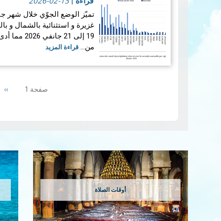
2026-02-13
قراءة
|
غزيرة و استثنائية بالشمال و ب
19 إلى 21 ج
من…
قراءة المزيد
Pagination
ext
››
صفحة 1
ge
إمس…
قراءة المزيد
أوقات الصلاة