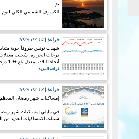
*/
الكسوف الشمسي الكلي ليوم 12 أوت 2026: موعد فلكي عالمي
في الأربع
الفلكية: كسوفا كلي للشمس. يُع
2026-07-14
قراءة
|
قراءة المزيد
درجات الحرارة، سُجلت معدلات 
أنحاء البلاد، بمعدل بلغ +1.9 درجة مئوية. ويضع هذالمعدل شهرجوان…
قراءة المزيد
2026-02-18
قراءة
|
إمساكيات شهر رمضان المعظم لسنة 47
شملت الإمساكيات العديد من ال
جغرافيا.