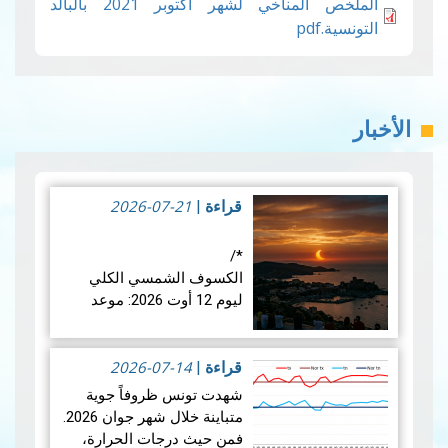
الملخص المناخي لشهر أكتوبر 2021 بالبالد
التونسية.pdf
الأخبار
2026-07-21
قراءة
|
*/
الكسوف الشمسي الكلي
ليوم 12 أوت 2026: موعد
فلكي عالمي
2026-07-14
في الأربعاء 12 أوت 2026،
قراءة
|
ستشهد الأرض واحدة من أروع
شهدت تونس ظروفاً جوية
الظواهر الفلكية: كسوفا كلي
متباينة خلال شهر جوان 2026.
للشمس. يُعتبر هذا الكسوف
فمن حيث درجات الحرارة،