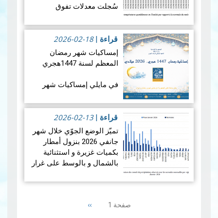
الأول من نوعه ال…
قراءة
سُجلت معدلات تفوق
المزيد
المعدلات الطبيعية في جميع
أنحاء البلاد، بمعدل بلغ +1.9
2026-02-18
درجة مئوية. ويضع هذالمعدل
قراءة
|
شهرجوان…
قراءة المزيد
إمساكيات شهر رمضان
المعظم لسنة 1447هجري
في مايلي إمساكيات شهر
رمضان المعظم لسنة 1447
هجري و شملت الإمساكيات
2026-02-13
العديد من المدن التونسية
قراءة
|
والمناطق المنعزلة جغرافيا.
تميّز الوضع الجوّي خلال شهر
جانفي 2026 بنزول أمطار
بكميات غزيرة و استثنائية
بالشمال و بالوسط على غرار
الفترة الممتدة من 19 إلى 21
جانفي 2026 مما أدى إلى
Pagination
حدوث فيضانات، بينما سجلت
Next
››
صفحة 1
من…
قراءة المزيد
page