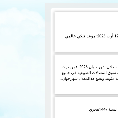
اء 12 أوت 2026، ستشهد الأرض واحدة من أروع الظواهر
تبر هذا الكسوف الأول من نوعه ال…
شهدت تونس ظروفاً جوية متباينة خلال شهر جوان 2026. فمن حيث
تفوق المعدلات الطبيعية في جميع
14هجري