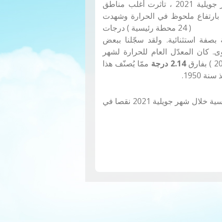
خلال شهر جويلية 2021 ، تأثرت أغلب مناطق
ية بارتفاع ملحوظ في الحرارة وشهدت
ناطق
( 24
محطة رئيسية ) درجات
بصفة استثنائية. ولقد سجّلنا ببعض
ى. كان المعدّل العام للحرارة لشهر
2.14
درجة
ممّا يُصنّف هذا
ة 1950.
في ما يتعلق بهطول الأمطار ، فقد شهدت البلاد التونسية خلال شهر جويلية 2021 نقصا في