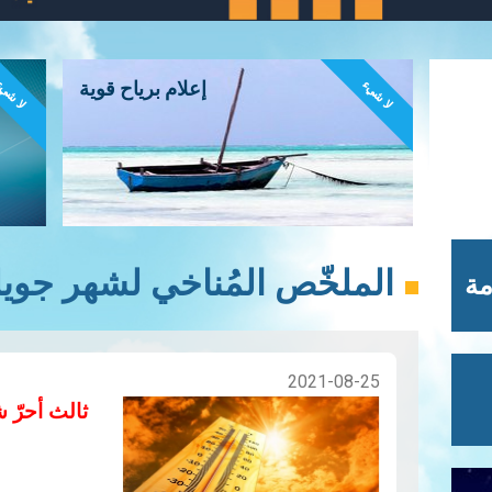
لا شيء
لا شي
إعلام برياح قوية
الملخّص المُناخي لشهر جويلية 1
مة
2021-08-25
ثالث أحرّ ش