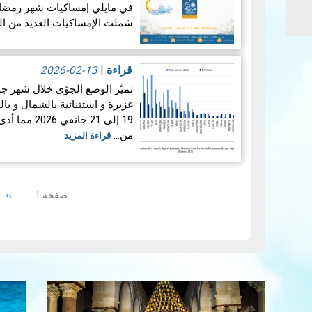
شملت الإمساكيات العديد من ال
جغرافيا.
2026-02-13
قراءة
|
غزيرة و استثنائية بالشمال و ب
19 إلى 21 ج
من…
قراءة المزيد
Pagination
ext
››
صفحة 1
ge
إمس…
قراءة المزيد