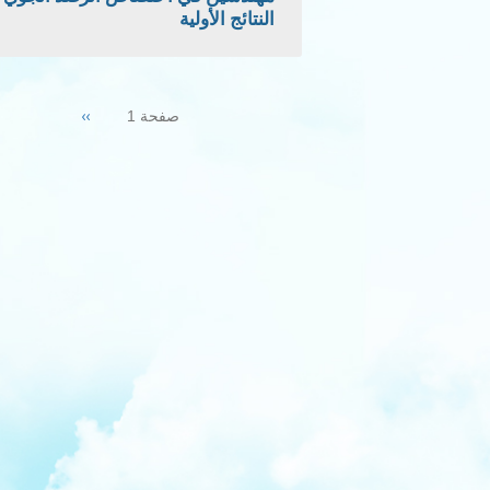
النتائج الأولية
Pagination
Next
››
صفحة 1
page