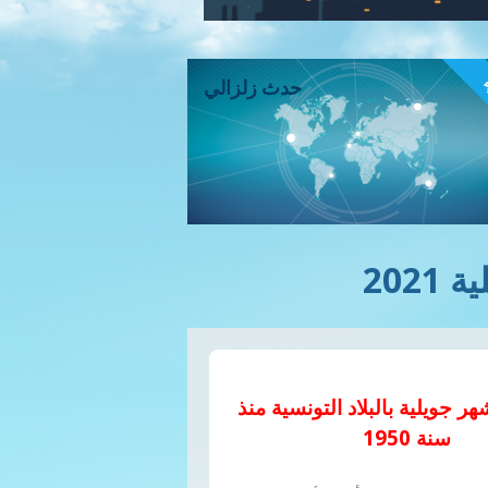
ء
حدث زلزالي
202
هر جويلية بالبلاد التونسية منذ
سنة 1950