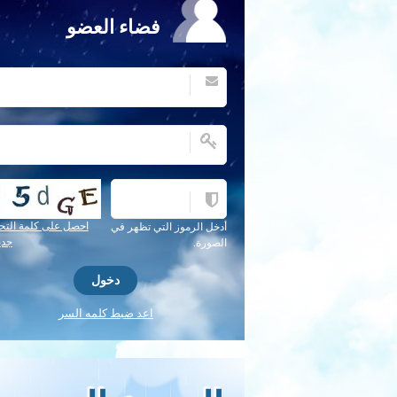
فضاء العضو
احصل على كلمة التح
أدخل الرموز التي تظهر في
جدي
الصورة.
اعد ضبط كلمه السر