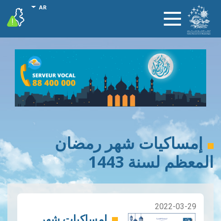
تجاوز
onal actions
AR
vigilance
Toggle
إلى
navigation
المحتوى
الرئيسي
إمساكيات شهر رمضان
المعظم لسنة 1443
2022-03-29
إمساكيات شهر