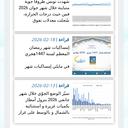
شهدت تونس ظروفاً جوية
الظواهر الفلكية: كسوفا كلي
متباينة خلال شهر جوان 2026.
للشمس. يُعتبر هذا الكسوف
فمن حيث درجات الحرارة،
الأول من نوعه ال…
قراءة
سُجلت معدلات تفوق
المزيد
المعدلات الطبيعية في جميع
أنحاء البلاد، بمعدل بلغ +1.9
2026-02-18
درجة مئوية. ويضع هذالمعدل
قراءة
|
شهرجوان…
قراءة المزيد
إمساكيات شهر رمضان
المعظم لسنة 1447هجري
في مايلي إمساكيات شهر
رمضان المعظم لسنة 1447
هجري و شملت الإمساكيات
2026-02-13
العديد من المدن التونسية
قراءة
|
والمناطق المنعزلة جغرافيا.
تميّز الوضع الجوّي خلال شهر
جانفي 2026 بنزول أمطار
بكميات غزيرة و استثنائية
بالشمال و بالوسط على غرار
الفترة الممتدة من 19 إلى 21
جانفي 2026 مما أدى إلى