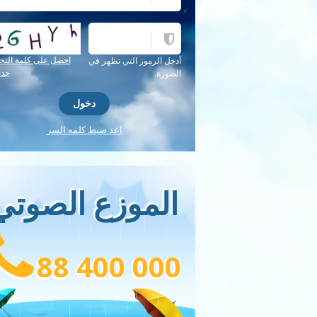
احصل على كلمة التح
أدخل الرموز التي تظهر في
جدي
الصورة.
اعد ضبط كلمه السر
الموزع الصوتي
88 400 000