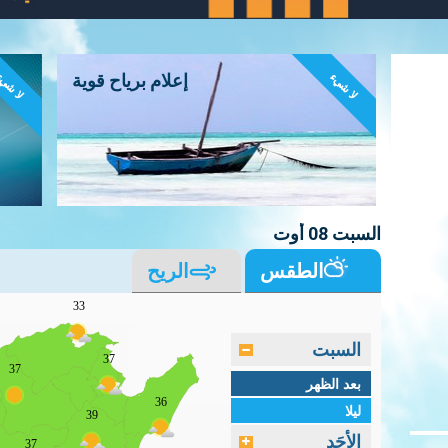
لا شيء
لا شي
إعلام برياح قوية
السبت 08 أوت
الطقس
الريح
33
السبت
37
37
بعد الظهر
36
ليلا
39
الأحَد
37