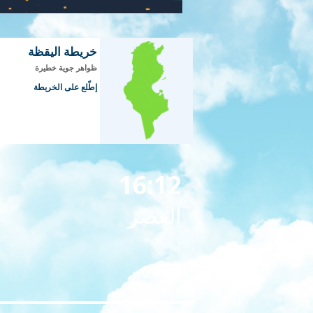
خريطة اليقظة
ظواهر جوية خطيرة
إطّلع على الخريطة
16:12
العصر