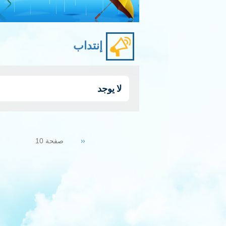
إنتداب
لا يوجد
Pagination
Previous
‹‹
صفحة 10
page