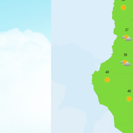
37
39
40
40