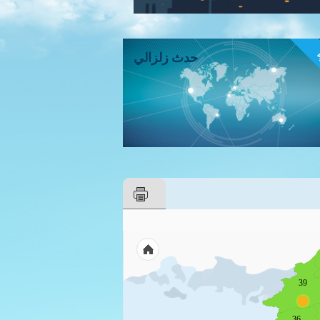
ء
حدث زلزالي
39
36