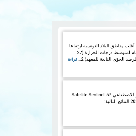
وبر 2022، شهدت أغلب مناطق البلاد التونسية ارتفاعا
في الحرارة حيث بلغ المعدّل العام لمتوسط ​​درجات الحرارة (27
د الجوّي التابعة للمعهد) 2…
قراءة
أظهرت القياسات اليوميّة للقمر الاصطناعي Satellite Sentinel-5P