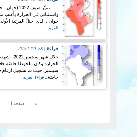
وق…
قراءة المزيد
تميّز صيف 2022
واستثنائي في الحرارة بأغلب منا
جوان ، الذي احتلّ المرتبة الأو
المزيد
2022-10-28
قراءة
|
خلال شهر سب
سبتمبر، حيث تم تسجيل ارقام ق
خاصّة…
قراءة المزيد
Pagination
Previous
‹‹
صفحة 11
page