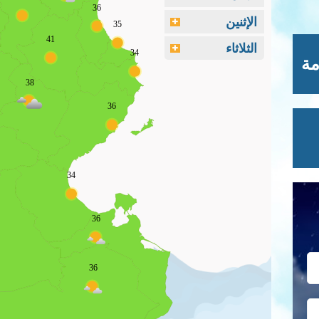
36
الإثنين
35
41
الثلاثاء
34
مة
38
36
34
36
36