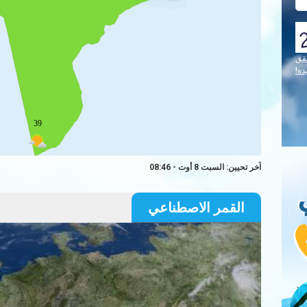
قق
دة!
39
آخر تحيين: السبت 8 أوت - 08:46
القمر الاصطناعي