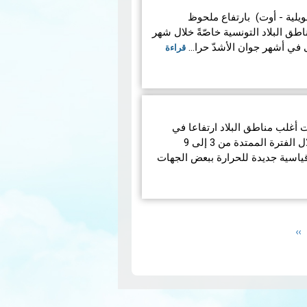
 (جوان - جويلية - أوت) بارتفاع ملحوظ
طق البلاد التونسية خاصّةً خلال شهر
لى في أشهر جوان الأشدّ حرا…
قراءة
تمبر 2022، شهدت أغلب مناطق البلاد ارتفاعا في
الحرارة وكان ملحوظا خاصّة خلال الفترة الممتدة من 3 إلى 9
ياسية جديدة للحرارة ببعض الجهات
Next
››
page