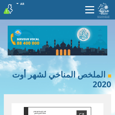
تجاوز
onal actions
AR
vigilance
Toggle
إلى
navigation
المحتوى
الرئيسي
الملخص المناخي لشهر أوت
2020