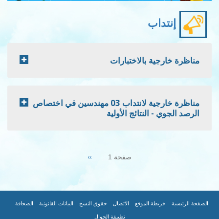
إنتداب
مناظرة خارجية بالاختبارات
مناظرة خارجية لانتداب 03 مهندسين في اختصاص
الرصد الجوي - النتائج الأولية
Pagination
Next
››
صفحة 1
page
|
|
|
|
|
|
FOOTER
الصفحة الرئيسية
خريطة الموقع
الاتصال
حقوق النسخ
البيانات القانونية
الصحافة
تطبيقة الجوال