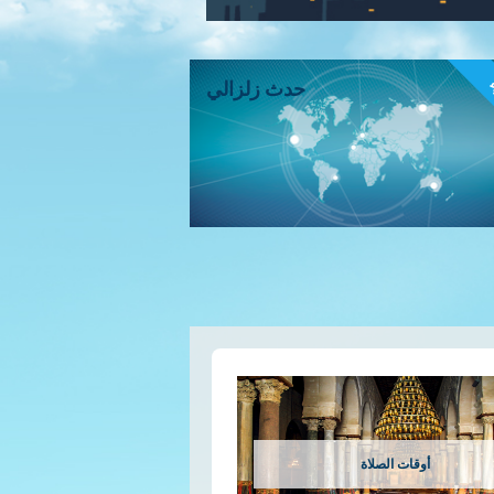
ء
حدث زلزالي
أوقات الصلاة