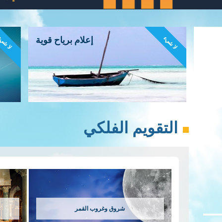
لا شيء
لا شي
إعلام برياح قوية
التقويم الفلكي
شروق وغروب القمر