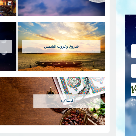
شروق وغروب الشمس
قق
امساكية
دة!