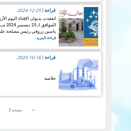
2024-12-25
قراءة
|
إمساكيات ولاية…
قراءة المزيد
المواف
ياسين زروقي رئيس مصلحة علم ا
قراءة المزيد
2024-10-16
قراءة
|
خلاصة
منذ بداية 
والبحري بإصدار تقرير إلكترون
Pagination
الهوائية التي يقيسها القمر الصناعي سنت
Previous
‹‹
صفحة 3
المزيد
page