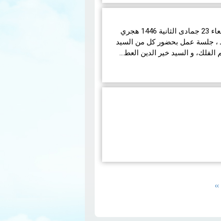
انعقدت بديوان الإفتاء اليوم الأربعاء 23 جمادى الثانية 1446 هجري
ق لـ 25 ديسمبر 2024 مـــ ، جلسة عمل بحضور كل من السيد
لفلك، و السيد خير الدين العط…
جائحة كوفيد-19 العالمية تقوم مصلحة التلوث الهوائي
ي شهري يعرض تركيزات الملوثات
ينال P5. هذه ال…
قراءة
Next
››
page