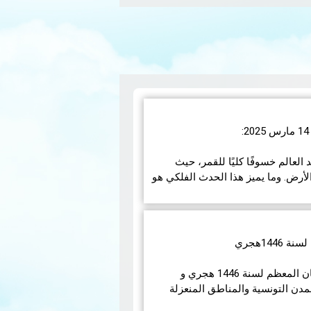
رس 2025، سيشهد العالم خسوفًا كليًا للقمر، حيث
أرض. وما يميز هذا الحدث الفلكي هو
مزيد
14هجري
في مايلي إمساكيات شهر رمضان المعظم لسنة 1446 هجري و
مدن التونسية والمناطق المنعزلة