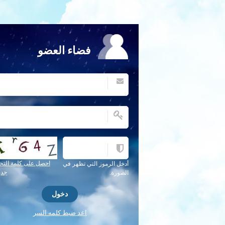
فضاء العضو
احصل على كلمة التح
أدخل الرموز التي تظهر في
جدي
الصورة.
اعد ضبط كلمه السر