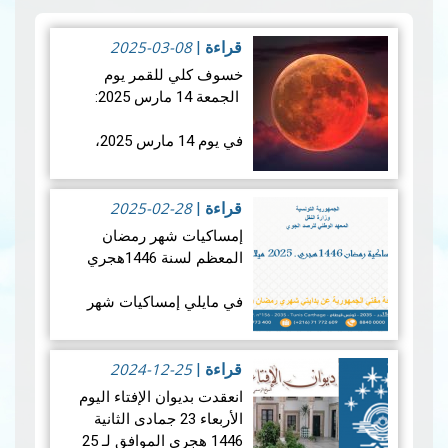
2025-03-08
قراءة
|
خسوف كلي للقمر يوم
الجمعة 14 مارس 2025:
في يوم 14 مارس 2025،
سيشهد العالم خسوفًا كليًا
للقمر، حيث سيدخل القمر
2025-02-28
بالكامل في ظل الأرض. وما
قراءة
|
يميز هذا الحدث الفلكي هو
إمساكيات شهر رمضان
تزامنه مع منتصف شه…
قراءة
المعظم لسنة 1446هجري
المزيد
في مايلي إمساكيات شهر
رمضان المعظم لسنة 1446
هجري و شملت الإمساكيات
2024-12-25
العديد من المدن التونسية
قراءة
|
والمناطق المنعزلة جغرافيا.
انعقدت بديوان الإفتاء اليوم
الأربعاء 23 جمادى الثانية
1446 هجري الموافق لـ 25