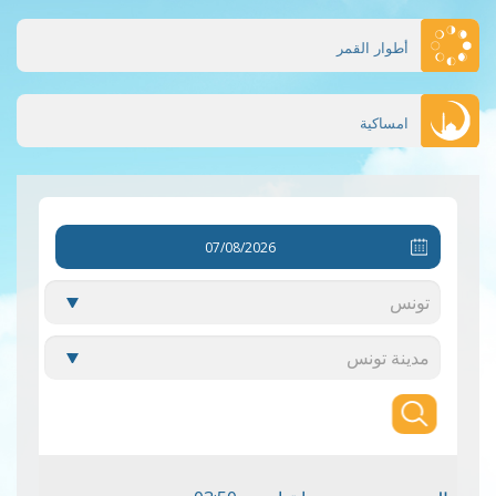
أطوار القمر
امساكية