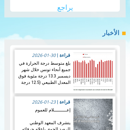
يراجع
الأخبار
2026-01-30
قراءة
|
بلغ متوسط ​​درجة الحرارة في
جميع أنحاء تونس خلال شهر
ديسمبر 13.3 درجة مئوية فوق
المعدل الطبيعي (12.5 درجة
مئوية)، مما يشير إلى أن شهر
كان أكثر دفئًا نسبيًا من
2026-01-23
المتوسط. ويكشف تحليل…
قراءة
|
قراءة المزيد
إعـــــــــــلام للعموم
يتشرف المعهد الوطني
للرصد الجوي بإعلام حرفائه