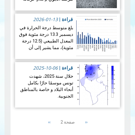
الكرام أنه للحصول على
شهادة في الحالة الجوية
2026-01-13
القصوى (CERTIFICAT
قراءة
|
D’INTEMPÉRIE)، قصد
بلغ متوسط ​​درجة الحرارة في
الاستظهار بها لدى شركات
ديسمبر 13.3 درجة مئوية فوق
ال…
قراءة المزيد
المعدل الطبيعي (12.5 درجة
مئوية)، مما يشير إلى أن
الشهر كان أكثر دفئًا نسبيًا من
المتوسط. ويكشف تحليل
2025-10-06
بيانات هطول الأمطار لشه…
قراءة
|
قراءة المزيد
خلال سنة 2025، شهدت
تونس موسمًا حارًا بكامل
أنحاء البلاد و خاصة بالمناطق
الجنوبية.
هذا و قد بلغت معدلات
Pagination
الحرارة 28.8 درجة و كانت
Next
››
Previous
‹‹
صفحة 2
أعلى من المعدلات العادية بـ
page
page
1.2 درجة مئوية. وبهذ…
قراءة