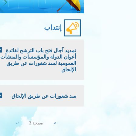
إنتداب
تمديد آجال فتح باب الترشح لفائدة
أعوان الدولة والمؤسسات والمنشآت
العمومية لسد شغورات عن طريق
الإلحاق
سد شغورات عن طريق الإلحاق
Pagination
Next
››
Previous
‹‹
صفحة 3
page
page