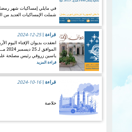
شملت الإمساكيات العديد من ال
جغرافيا.
2024-12-25
قراءة
|
إمساكيات ولاية…
قراءة المزيد
المواف
ياسين زروقي رئيس مصلحة علم ا
قراءة المزيد
2024-10-16
قراءة
|
خلاصة
منذ بداية 
والبحري بإصدار تقرير إلكترون
Pagination
الهوائية التي يقيسها القمر الصناعي سنت