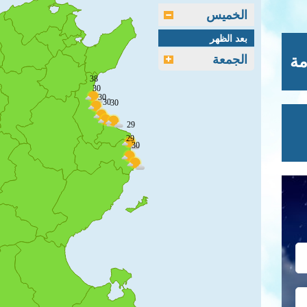
الخميس
بعد الظهر
الجمعة
مة
38
30
30
30
30
29
29
30