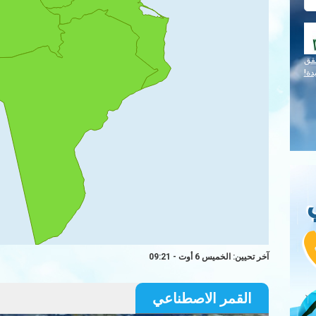
قق
دة!
آخر تحيين: الخميس 6 أوت - 09:21
القمر الاصطناعي