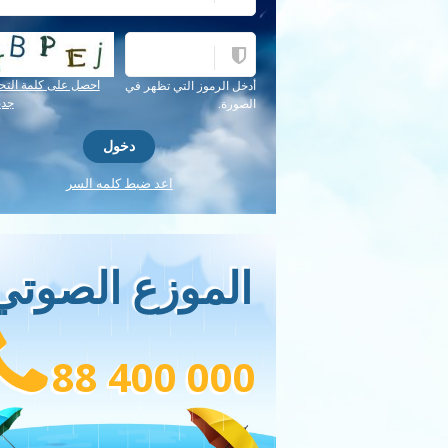
احصل على كلمة التح
أدخل الرموز التي تظهر في
جدي
الصورة.
اعد ضبط كلمه السر
الموزع الصوتي
88 400 000