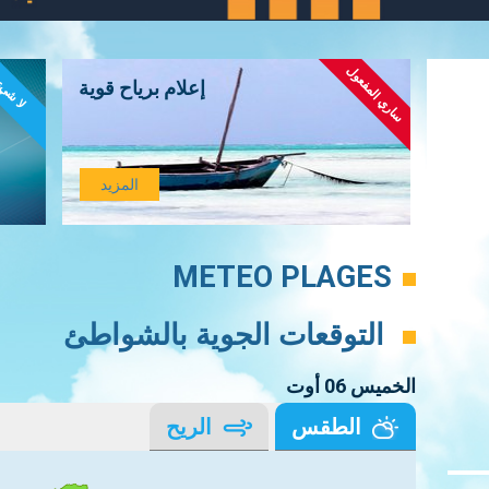
ساري المفعول
لا شي
إعلام برياح قوية
المزيد
METEO PLAGES
التوقعات الجوية بالشواطئ
الخميس 06 أوت
الطقس
الريح