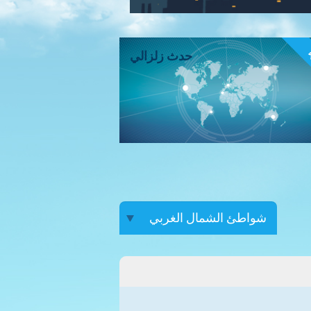
ء
حدث زلزالي