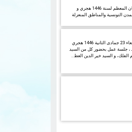
في مايلي إمساكيات شهر رمضان المعظم لسنة 1446 هجري و
مدن التونسية والمناطق المنعزلة
انعقدت بديوان الإفتاء اليوم الأربعاء 23 جمادى الثانية 1446 هجري
ق لـ 25 ديسمبر 2024 مـــ ، جلسة عمل بحضور كل من السيد
لفلك، و السيد خير الدين العط…
جائحة كوفيد-19 العالمية تقوم مصلحة التلوث الهوائي
ي شهري يعرض تركيزات الملوثات
ينال P5. هذه ال…
قراءة