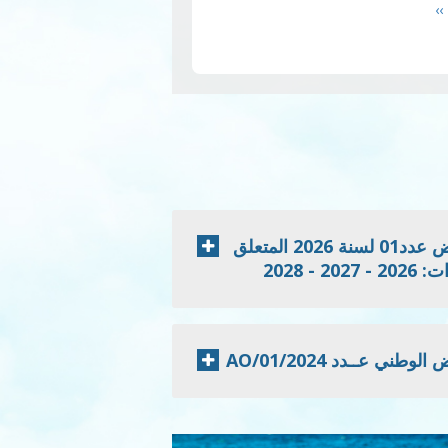
Next
››
page
إعلان نتائج الدعوة للمنافسة الخاصة بطلب العروض عدد01 لسنة 2026 المتعلق
 2028
 عــدد 2024/AO/01