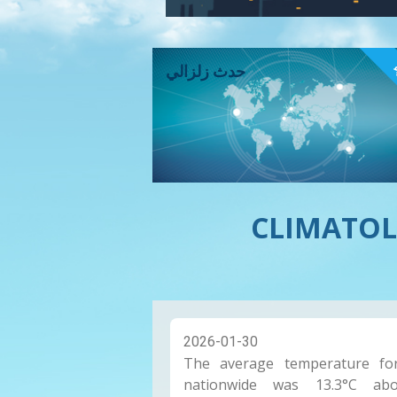
ء
حدث زلزالي
CLIMATOL
2026-01-30
The average temperature fo
nationwide was 13.3°C ab