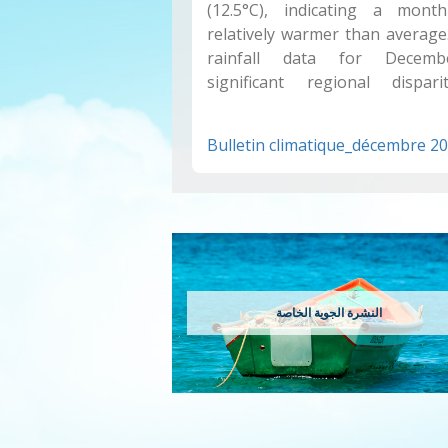
(12.5°C), indicating a mon
relatively warmer than average.
rainfall data for Decemb
significant regional dispari
Bulletin climatique_décembre 20
النشرة الجوية الخاصة