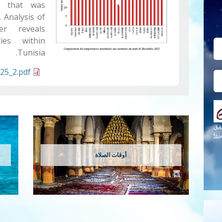
th that was
 Analysis of
er reveals
ties within
Tunisia.
25_2.pdf
قق
دة!
أوقات الصلاة