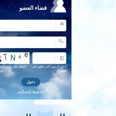
فضاء العضو
احصل على كلمة التح
أدخل الرموز التي تظهر في
جدي
الصورة.
اعد ضبط كلمه السر