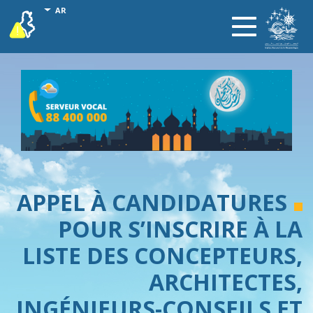
تجاوز
onal actions
AR
vigilance
Toggle
إلى
navigation
المحتوى
الرئيسي
APPEL À CANDIDATURES
POUR S’INSCRIRE À LA
LISTE DES CONCEPTEURS,
ARCHITECTES,
INGÉNIEURS-CONSEILS ET