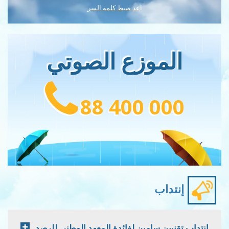
اعد ضبط كلمه السر
الموزع الصوتي
88 400 000
إنتداب
إنتداب تقنيين سامين لفائدة المعهد الوطني للرصد