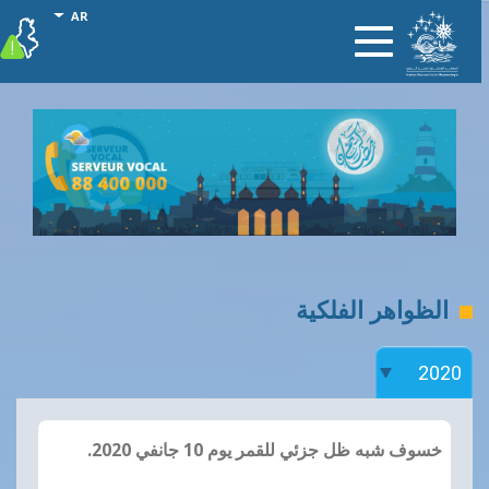
جاوز
al actions
AR
vigilance
Toggle
لى
navigation
لمحتوى
لرئيسي
الظواهر الفلكية
خسوف شبه ظل جزئي للقمر يوم 10 جانفي 2020.