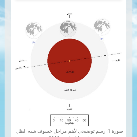
صورة 1: رسم توضيحي لأهم مراحل خسوف شبه الظل