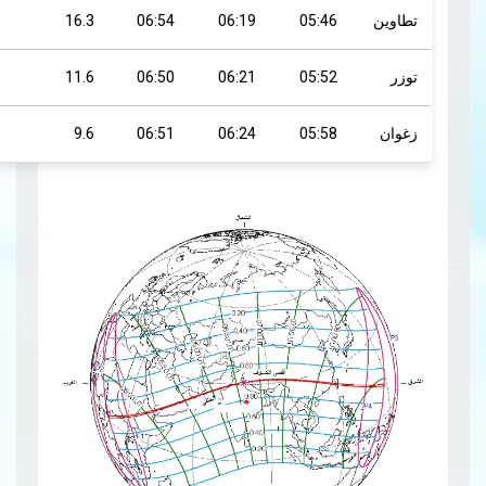
تطاوين
05:46
06:19
06:54
16.3
توزر
05:52
06:21
06:50
11.6
زغوان
05:58
06:24
06:51
9.6