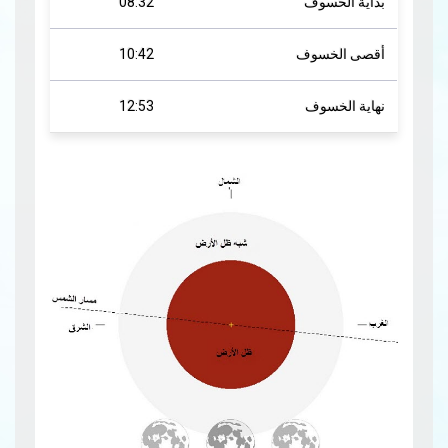
بداية الخسوف
08:32
أقصى الخسوف
10:42
نهاية الخسوف
12:53