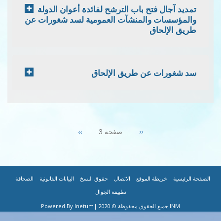
تمديد آجال فتح باب الترشح لفائدة أعوان الدولة
والمؤسسات والمنشآت العمومية لسد شغورات عن
طريق الإلحاق
سد شغورات عن طريق الإلحاق
Pagination
Next
››
Previous
‹‹
صفحة 3
page
page
|
|
|
|
|
|
FOOTER
الصفحة الرئيسية
خريطة الموقع
الاتصال
حقوق النسخ
البيانات القانونية
الصحافة
تطبيقة الجوال
MENU
INM جميع الحقوق محفوظة © 2020
|Powered By Inetum