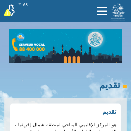
تجاوز
onal actions
AR
vigilance
Toggle
إلى
navigation
المحتوى
الرئيسي
تقديم
تقديم
هو المركز الإقليمي المناخي لمنطقة شمال إفريقيا ،