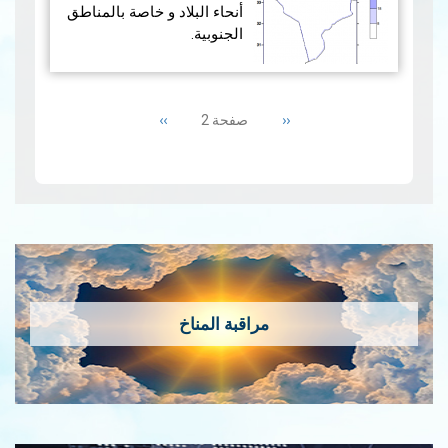
أنحاء البلاد و خاصة بالمناطق
الجنوبية.
هذا و قد بلغت معدلات
Pagination
الحرارة 28.8 درجة و كانت
Next
››
Previous
‹‹
صفحة 2
أعلى من المعدلات العادية بـ
page
page
1.2 درجة مئوية. وبهذ…
قراءة
المزيد
مراقبة المناخ