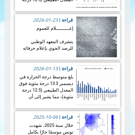
مئوية)، مما يشير إلى أن شهر
كان أكثر دفئًا نسبيًا من
2026-01-23
المتوسط. ويكشف تحليل…
قراءة
|
قراءة المزيد
إعـــــــــــلام للعموم
يتشرف المعهد الوطني
للرصد الجوي بإعلام حرفائه
الكرام أنه للحصول على
شهادة في الحالة الجوية
2026-01-13
القصوى (CERTIFICAT
قراءة
|
D’INTEMPÉRIE)، قصد
بلغ متوسط ​​درجة الحرارة في
الاستظهار بها لدى شركات
ديسمبر 13.3 درجة مئوية فوق
ال…
قراءة المزيد
المعدل الطبيعي (12.5 درجة
مئوية)، مما يشير إلى أن
الشهر كان أكثر دفئًا نسبيًا من
المتوسط. ويكشف تحليل
2025-10-06
بيانات هطول الأمطار لشه…
قراءة
|
قراءة المزيد
خلال سنة 2025، شهدت
تونس موسمًا حارًا بكامل