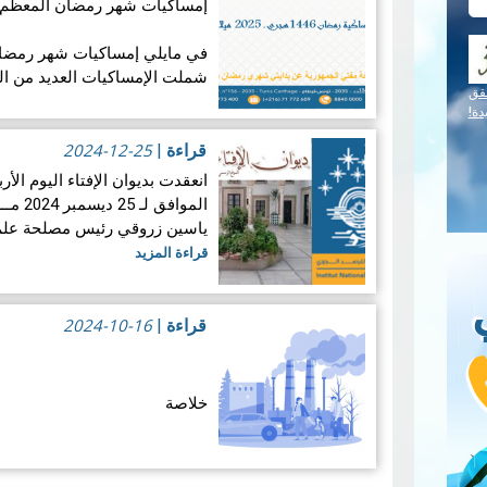
إمساكيات شهر رمضان المعظم لسنة 46
شملت الإمساكيات العديد من ال
قق
جغرافيا.
دة!
2024-12-25
قراءة
|
إمساكيات ولاية…
قراءة المزيد
المواف
ياسين زروقي رئيس مصلحة علم ا
قراءة المزيد
2024-10-16
قراءة
|
خلاصة
منذ بداية 
والبحري بإصدار تقرير إلكترون