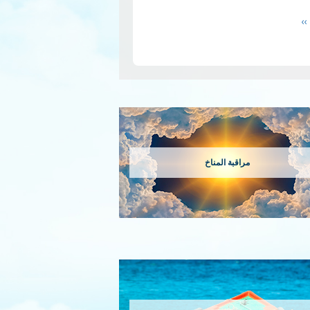
ينال P5. هذه ال…
قراءة
Next
››
page
مراقبة المناخ