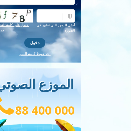
احصل على كلمة التح
أدخل الرموز التي تظهر في
جدي
الصورة.
اعد ضبط كلمه السر
الموزع الصوتي
88 400 000