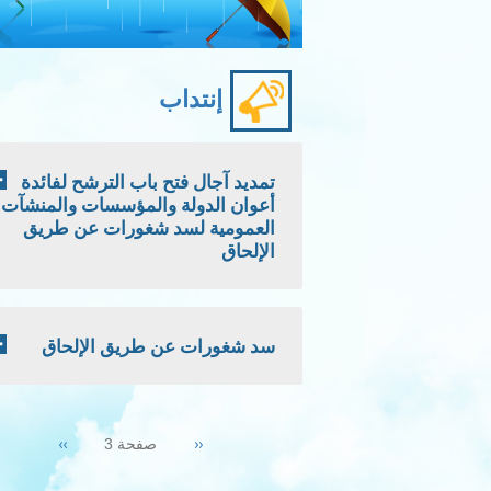
إنتداب
تمديد آجال فتح باب الترشح لفائدة
أعوان الدولة والمؤسسات والمنشآت
العمومية لسد شغورات عن طريق
الإلحاق
سد شغورات عن طريق الإلحاق
Pagination
Next
››
Previous
‹‹
صفحة 3
page
page