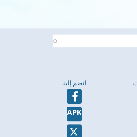
ت
انضم إلينا
APK