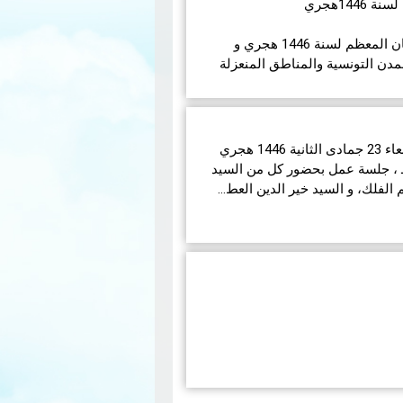
14هجري
في مايلي إمساكيات شهر رمضان المعظم لسنة 1446 هجري و
مدن التونسية والمناطق المنعزلة
انعقدت بديوان الإفتاء اليوم الأربعاء 23 جمادى الثانية 1446 هجري
ق لـ 25 ديسمبر 2024 مـــ ، جلسة عمل بحضور كل من السيد
لفلك، و السيد خير الدين العط…
جائحة كوفيد-19 العالمية تقوم مصلحة التلوث الهوائي
ي شهري يعرض تركيزات الملوثات