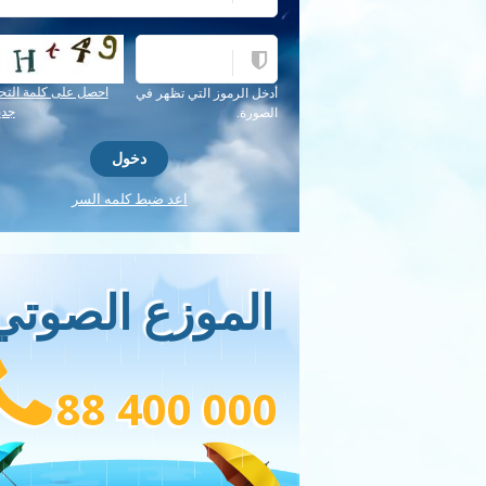
احصل على كلمة التح
أدخل الرموز التي تظهر في
جدي
الصورة.
اعد ضبط كلمه السر
الموزع الصوتي
88 400 000