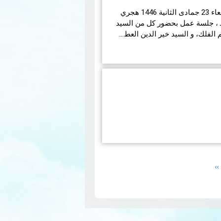
انعقدت بديوان الإفتاء اليوم الأربعاء 23 جمادى الثانية 1446 هجري
ق لـ 25 ديسمبر 2024 مـــ ، جلسة عمل بحضور كل من السيد
لفلك، و السيد خير الدين العط…
جائحة كوفيد-19 العالمية تقوم مصلحة التلوث الهوائي
ي شهري يعرض تركيزات الملوثات
ينال P5. هذه ال…
قراءة
Next
››
page