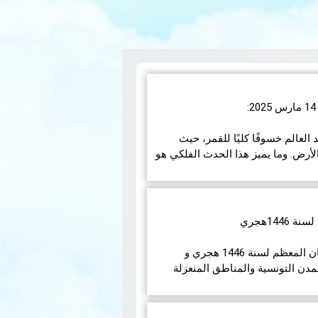
رس 2025، سيشهد العالم خسوفًا كليًا للقمر، حيث
أرض. وما يميز هذا الحدث الفلكي هو
مزيد
14هجري
في مايلي إمساكيات شهر رمضان المعظم لسنة 1446 هجري و
مدن التونسية والمناطق المنعزلة