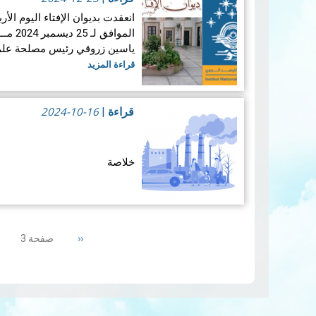
إمساكيات ولاية…
قراءة المزيد
المواف
ياسين زروقي رئيس مصلحة علم ا
قراءة المزيد
2024-10-16
قراءة
|
خلاصة
منذ بداية 
والبحري بإصدار تقرير إلكترون
Pagination
الهوائية التي يقيسها القمر الصناعي سنت
Previous
‹‹
صفحة 3
المزيد
page