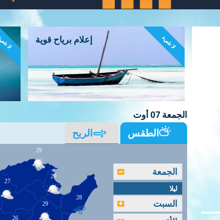
لا شيء
لا شي
إعلام برياح قوية
الجمعة 07 أوت
الطقس
الريح
29
الجمعة
29
27
ليلا
28
السبت
29
26