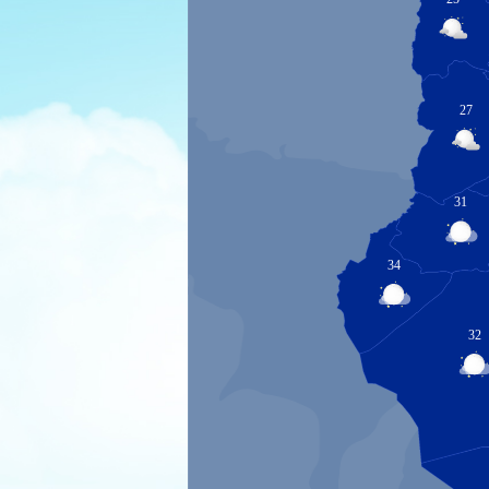
27
31
34
32