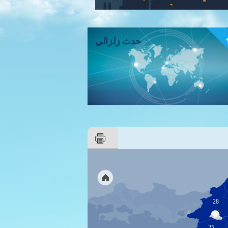
ء
حدث زلزالي
28
25