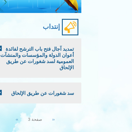
إنتداب
تمديد آجال فتح باب الترشح لفائدة
أعوان الدولة والمؤسسات والمنشآت
العمومية لسد شغورات عن طريق
الإلحاق
سد شغورات عن طريق الإلحاق
Pagination
Next
››
Previous
‹‹
صفحة 3
page
page