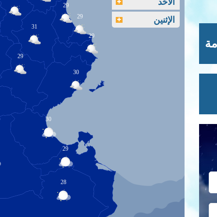
الأحَد
29
29
الإثنين
31
29
مة
29
30
30
29
28