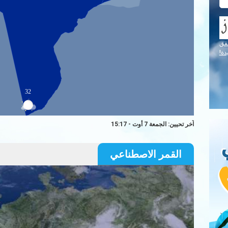
قق
دة!
32
آخر تحيين: الجمعة 7 أوت - 15:17
القمر الاصطناعي