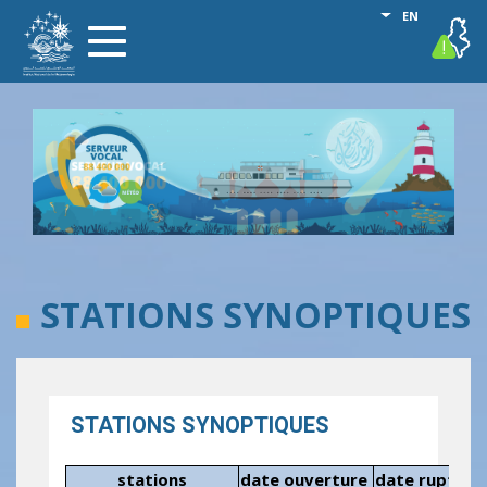
Skip
List additional
EN
vigilance
Toggle
to
navigation
main
content
STATIONS SYNOPTIQUES
STATIONS SYNOPTIQUES
stations
date ouverture
date rupture 