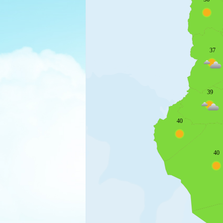
37
39
40
40