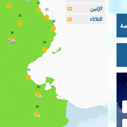
36
الإثنين
35
41
الثلاثاء
34
مة
38
36
34
36
36