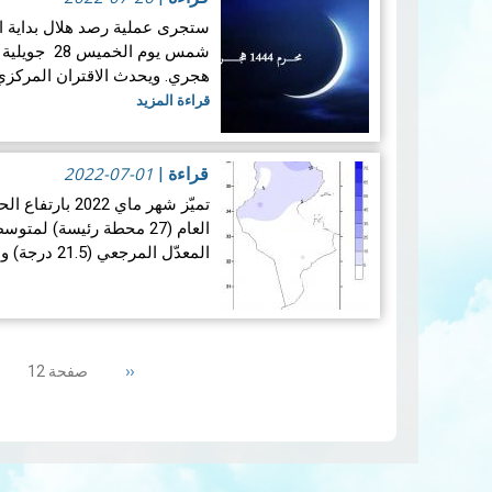
هجري. ويحدث الاقتران المركزي
قراءة المزيد
2022-07-01
قراءة
|
تميّز شهر ماي 2
المعدّل المرجعي (21.5 درجة) وبفارق 1.5+ درجة ممّا…
Pagination
Previous
‹‹
صفحة 12
page