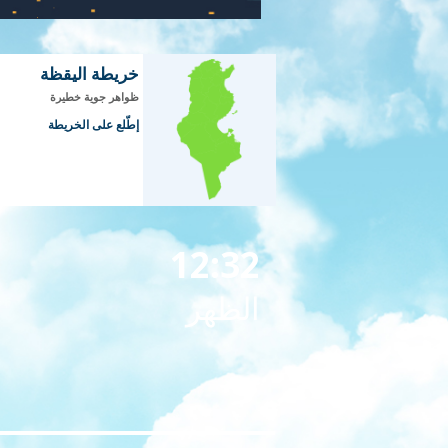
خريطة اليقظة
ظواهر جوية خطيرة
إطّلع على الخريطة
12:32
الظهر