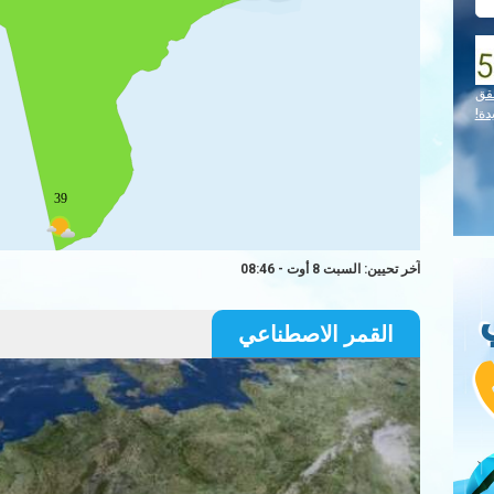
قق
دة!
39
آخر تحيين: السبت 8 أوت - 08:46
القمر الاصطناعي