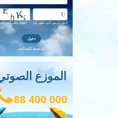
احصل على كلمة التح
أدخل الرموز التي تظهر في
جدي
الصورة.
اعد ضبط كلمه السر
الموزع الصوتي
88 400 000