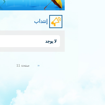
إنتداب
لا يوجد
Pagination
Previous
‹‹
صفحة 11
page