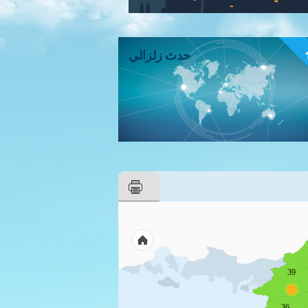
ء
حدث زلزالي
39
36