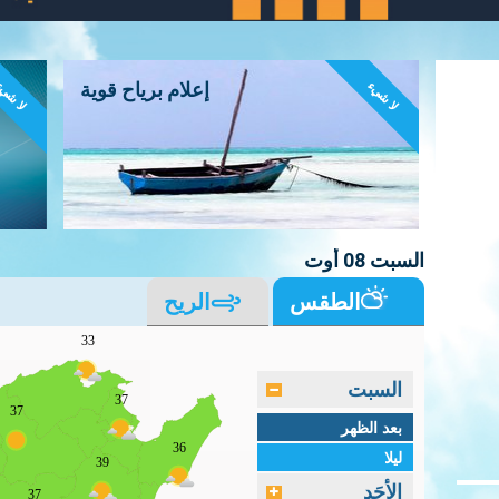
لا شيء
لا شي
إعلام برياح قوية
السبت 08 أوت
الطقس
الريح
33
السبت
37
37
بعد الظهر
36
ليلا
39
الأحَد
37