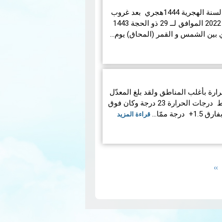
ستجرى عملية رصد هلال بداية السنة الهجرية 1444هجري بعد غروب
شمس يوم الخميس 28 جويلية 2022 الموافق لــ 29 ذو الحجة 1443
 بين الشمس و القمر (المحاق) يوم…
202 بارتفاع الحرارة بأغلب المناطق ولقد بلغ المعدّل
العام (27 محطة رئيسة) لمتوسط ​​درجات الحرارة 23 درجة وكان فوق
قراءة المزيد
Next
››
page