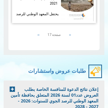
تشهدها من قبل وبل…
قراءة
2021
المزيد
يحتفل المعهد الوطني للرصد
الجوي مع سائر مصالح
الأرصاد الجوية بالبلدان
Pagination
العربية باليوم العربي للأرصاد
Next
››
Previous
‹‹
صفحة 17
الجوية وتم إعتماد شعار "معا
page
page
…نواجه الطقس الم…
قراءة
المزيد
طلبات عروض واستشارات
إعلان نتائج الدعوة للمنافسة الخاصة بطلب
العروض عدد01 لسنة 2026 المتعلق بحافظة تأمين
المعهد الوطني للرصد الجوي للسنوات: 2026 -
2027 - 2028