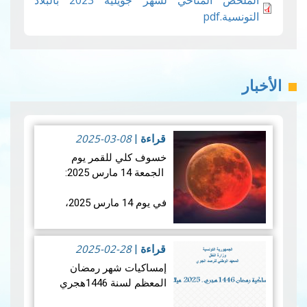
الملخص المناخي لشهر جويلية 2023 بالبلاد
التونسية.pdf
الأخبار
2025-03-08
قراءة
|
خسوف كلي للقمر يوم
الجمعة 14 مارس 2025:
في يوم 14 مارس 2025،
سيشهد العالم خسوفًا كليًا
للقمر، حيث سيدخل القمر
2025-02-28
بالكامل في ظل الأرض. وما
قراءة
|
يميز هذا الحدث الفلكي هو
إمساكيات شهر رمضان
تزامنه مع منتصف شه…
قراءة
المعظم لسنة 1446هجري
المزيد