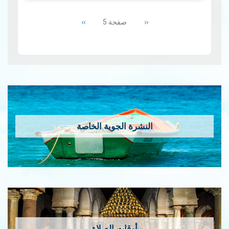
والعشرين من شهر مارس من
Pagination
كل سنة باليوم العالمي
Next
››
Previous
‹‹
صفحة 5
للأرصاد الج…
قراءة المزيد
page
page
النشرة الجوية الخاصة
أوقات الصلاة