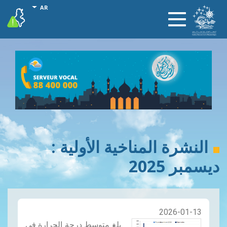
تجاوز
onal actions
AR
vigilance
Toggle
إلى
navigation
المحتوى
الرئيسي
النشرة المناخية الأولية :
ديسمبر 2025
2026-01-13
بلغ متوسط ​​درجة الحرارة في