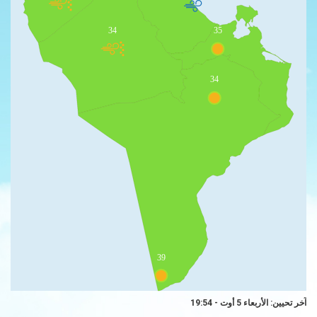
34
35
34
39
آخر تحيين: الأربعاء 5 أوت - 19:54