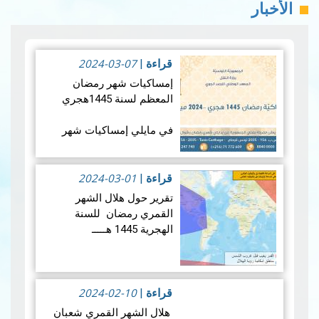
الأخبار
2024-03-07
قراءة
|
إمساكيات شهر رمضان
المعظم لسنة 1445هجري
في مايلي إمساكيات شهر
رمضان المعظم لسنة 1445
هجري و شملت الإمساكيات
2024-03-01
العديد من المدن التونسية
قراءة
|
والمناطق المنعزلة جغرافيا.
تقرير حول هلال الشهر
القمري رمضان للسنة
الهجرية 1445 هـــــ
إمساكيات ولاية…
قراءة المزيد
1.المعطيات الفلكية الخاصة
بهلال رمضان لسنـة 1445
هجـري
2024-02-10
قراءة
|
هلال الشهر القمري شعبان