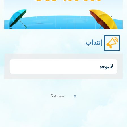
إنتداب
لا يوجد
Pagination
Previous
‹‹
صفحة 5
page