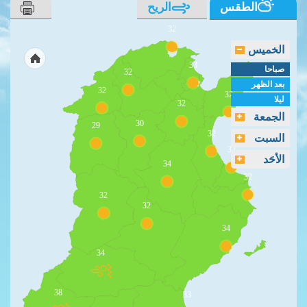
الطقس
الريح
32
الخميس
33
صباحا
32
بعد الظهر
32
32
ليلا
32
الجمعة
30
29
32
السبت
32
الأحَد
34
32
32
32
34
34
38
33