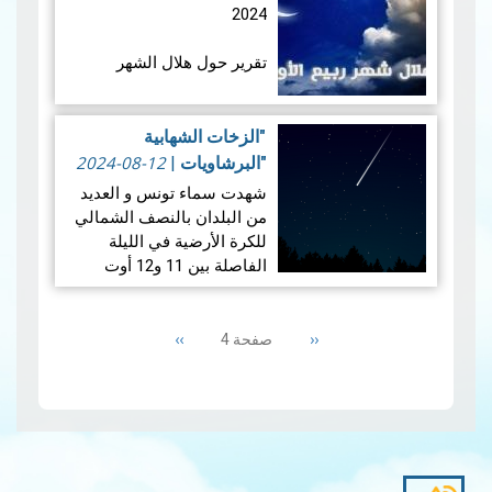
عام 2024. حيث…
قراءة المزيد
2024
تقرير حول هلال الشهر
القمري ربيع الأول للسنة
الهجرية 1446هـــــ
"الزخات الشهابية
2024-08-12
"البرشاويات
|
شهدت سماء تونس و العديد
1.المعطيات الفلكية الخاصة
من البلدان بالنصف الشمالي
بهلال ربيع الأول لسنـة 1446
للكرة الأرضية في الليلة
هجـري
الفاصلة بين 11 و12 أوت
2024 ظاهرة "البرشاويات"،
1.1 ​الإقتران الم…
Pagination
قراءة المزيد
وهي ظاهرة فلكية سنوية
‹‹
Previous
››
Next
تحدث حول 12 اوت . وتُعتبر
صفحة 4
page
page
البرشاويات…
"الزخات الشهابية
"البرشاويات