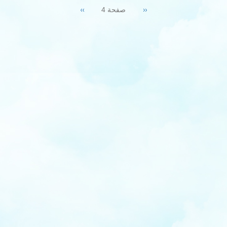
Next
››
Previous
‹‹
صفحة 4
page
page