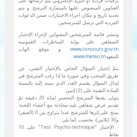
برقيات فردية أو البريد الإلكتروني يتم ارسالها على
العناوين المنصوص عليها باستمارة الترشح. و يتم
تحديد تاريخ و مكان اجراء الاختبارات ضمن الدعوات
الفردية التي ترسل للمترشحين.
وتنشر قائمة المترشحين المقبولين لإجراء الإختبار
الشفاهي على بوابة المناظرات العمومية
www.concours.gov.tn
و موقع الواب
للمعهد
www.meteo.tn
.
يتمّ إختيار السؤال الخاص بالإختبار التقني، عن
طريق السحب وفي صورة ما إذا رغب المترشح في
إبدال السؤال يقسم العدد الذي يسند إليه بالنسبة
للمادة التقنية على (2) إثنين.
يتولى بعدها المترشح التحضير لمدّة 20 دقيقة ثمّ
تقديم عرض شفاهي تليه محادثة مع أعضاء اللجنة.
يمنح على إثرها للمترشح عددا يتراوح بين 0 (الصفر)
و30 (ثلاثين)، يحتسب كما يلي :
- الإختبار "Test Psycho-technique" على 10
نقاط