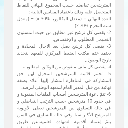
المترشحين تفاضليا حسب المجموع النهائي للنقاط
المتحصل عليه وذلك باعتماد المقايس التالية :
العدد النهائي = (معدل البكالوريا x 30%) + (معدل
سنة التخرج x 70%)
2- يقصى كل ترشح غير مطابق من حيث المستوى
التعليمي المطلوب و الإختصاص،
3- يقصى كل ترشح يصل بعد الآجال المحدّدة و
يعتمد ختم مكتب الضبط المركزي للمعهد لتحديد
تاريخ الوصول,
4- يقصى كل ملف منقوص من الوثائق المطلوبة،
5- تختم قائمة المترشحين المخول لهم حق
المشاركة في المناظرة المشار إليها أعلاه بصفة
نهائية من قبل المدير العام للمعهد الوطني للرصد.
6- تتمّ دعوة المترشحين أصحاب الملفات المقبولة و
في حدود 10 مترشحين حسب الترتيب التفاضلي و
في حالة التساوي بين المترشحين تعطى الأولوية
للمترشح الأكبر سنا وفي حالة التساوي في السن
يتمّ إعتماد أقدمية الشهادة العلمية،عن طريق