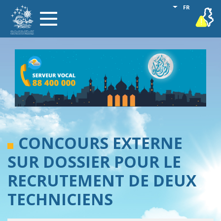
Aller
Lister les act
FR
vigilance
Toggle
au
navigation
contenu
principal
CONCOURS EXTERNE
SUR DOSSIER POUR LE
RECRUTEMENT DE DEUX
TECHNICIENS