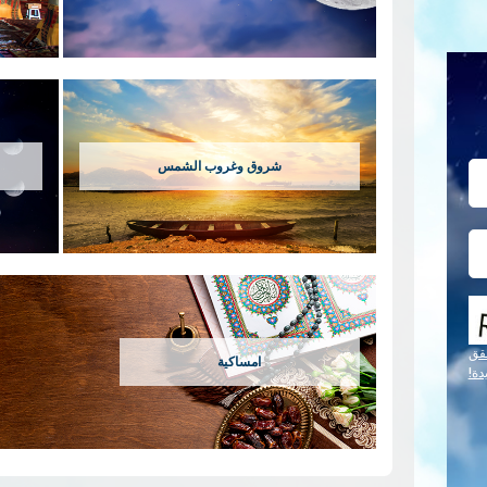
شروق وغروب الشمس
قق
امساكية
دة!