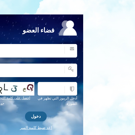
فضاء العضو
احصل على كلمة التح
أدخل الرموز التي تظهر في
جدي
الصورة.
اعد ضبط كلمه السر