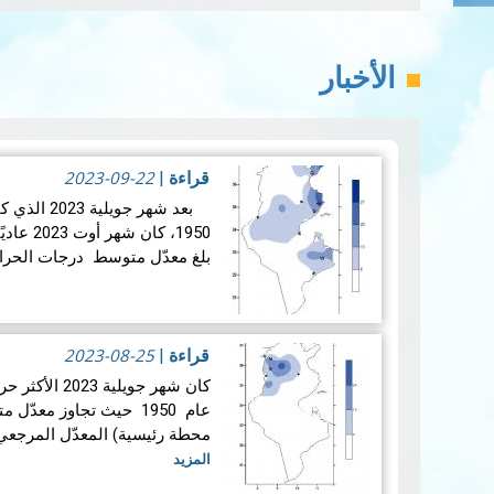
الأخبار
2023-09-22
قراءة
|
بعد شهر جوي
1950، كا
بلغ معدّل متوسط ​​درجات الحرارة (27 محطة رئي
2023-08-25
قراءة
|
كان شهر جويلية
محطة رئيسية) المعدّل ​​المرجعي (1991-2020) مع فارق
المزيد