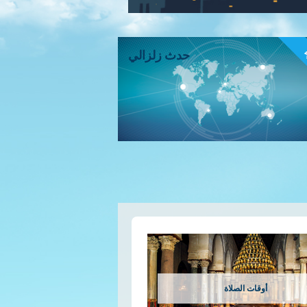
ء
حدث زلزالي
أوقات الصلاة