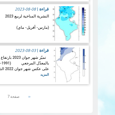
2023-08-08
قراءة
|
النشرية المناخية لربيع 2023
(مارس- أفريل- ماي)
2023-08-03
قراءة
|
تميّز شهر ج
تباين بين مختلف أشهر الفصل 
جدا و…
قراءة المزيد
على عكس شهر جوان 2022 الذي كان الأكثر حرارة على الإطلا…
المزيد
Pagination
Previous
‹‹
صفحة 7
page