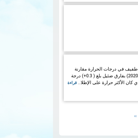
كان المعدل العام للحرارة لربيع 2023 قريبا من المعدل المرجعي مع
وان 2023 بارتفاع طفيف في درجات الحرارة مقارنة
حيث شهد شهر مارس حرارة مرتفعة
بالمعدّل المرجعي (1991-2020) بفارق ضئيل بلغ ( 0.3+) درجة
قراءة
Next
››
page