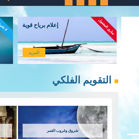
ساري المفعول
لا شي
إعلام برياح قوية
المزيد
التقويم الفلكي
شروق وغروب القمر