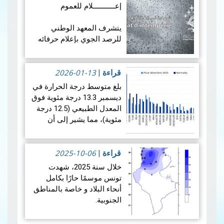
قراءة المزيد
إعـــــــــــلام للعموم
يتشرف المعهد الوطني
للرصد الجوي بإعلام حرفائه
الكرام أنه للحصول على
شهادة في الحالة الجوية
2026-01-13
القصوى (CERTIFICAT
قراءة
|
D’INTEMPÉRIE)، قصد
بلغ متوسط ​​درجة الحرارة في
الاستظهار بها لدى شركات
ديسمبر 13.3 درجة مئوية فوق
ال…
قراءة المزيد
المعدل الطبيعي (12.5 درجة
مئوية)، مما يشير إلى أن
الشهر كان أكثر دفئًا نسبيًا من
المتوسط. ويكشف تحليل
2025-10-06
بيانات هطول الأمطار لشه…
قراءة
|
قراءة المزيد
خلال سنة 2025، شهدت
تونس موسمًا حارًا بكامل
أنحاء البلاد و خاصة بالمناطق
الجنوبية.
هذا و قد بلغت معدلات