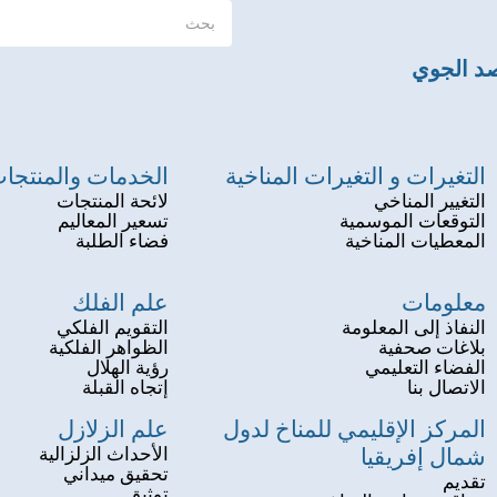
صد الجوي
التغيرات و التغيرات المناخية
الخدمات والمنتجا
التغيير المناخي
لائحة المنتجات
التوقعات الموسمية
تسعير المعاليم
المعطيات المناخية
فضاء الطلبة
معلومات
علم الفلك
النفاذ إلى المعلومة
التقويم الفلكي
بلاغات صحفية
الظواهر الفلكية
الفضاء التعليمي
رؤية الهلال
الاتصال بنا
إتجاه القبلة
المركز الإقليمي للمناخ لدول
علم الزلازل
شمال إفريقيا
الأحداث الزلزالية
تحقيق ميداني
تقديم
توثيق