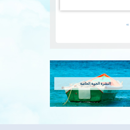
جائحة كوفيد-19 العالمية تقوم مصلحة التلوث الهوائي
ي شهري يعرض تركيزات الملوثات
ينال P5. هذه ال…
قراءة
Next
››
page
النشرة الجوية الخاصة