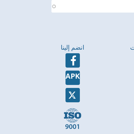
ت
انضم إلينا
APK