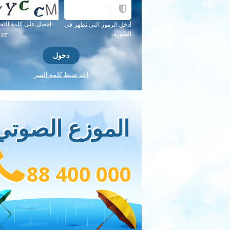
احصل على كلمة التح
أدخل الرموز التي تظهر في
جدي
الصورة.
اعد ضبط كلمه السر
الموزع الصوتي
88 400 000