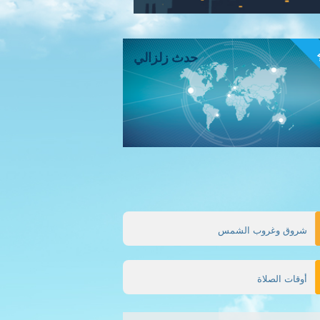
ء
حدث زلزالي
شروق وغروب الشمس
أوقات الصلاة