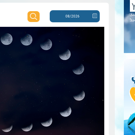
قق
دة!