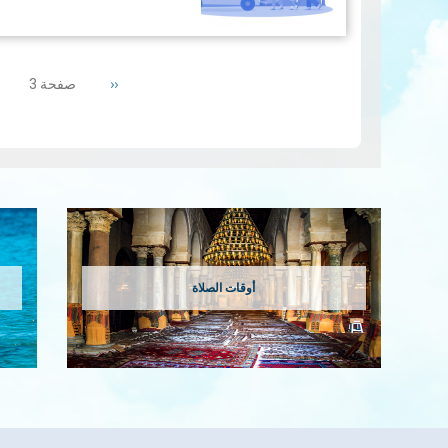
منذ بداية 
والبحري بإصدار تقرير إلكترون
Pagination
الهوائية التي يقيسها القمر الصناعي سنت
Previous
‹‹
صفحة 3
المزيد
page
أوقات الصلاة