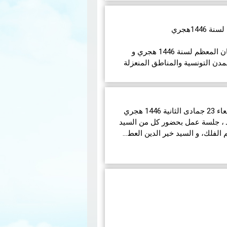
14هجري
في مايلي إمساكيات شهر رمضان المعظم لسنة 1446 هجري و
مدن التونسية والمناطق المنعزلة
انعقدت بديوان الإفتاء اليوم الأربعاء 23 جمادى الثانية 1446 هجري
ق لـ 25 ديسمبر 2024 مـــ ، جلسة عمل بحضور كل من السيد
لفلك، و السيد خير الدين العط…