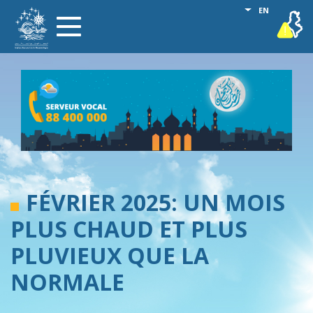
Skip
List additional
EN
vigilance
Toggle
to
navigation
main
content
FÉVRIER 2025: UN MOIS
PLUS CHAUD ET PLUS
PLUVIEUX QUE LA
NORMALE