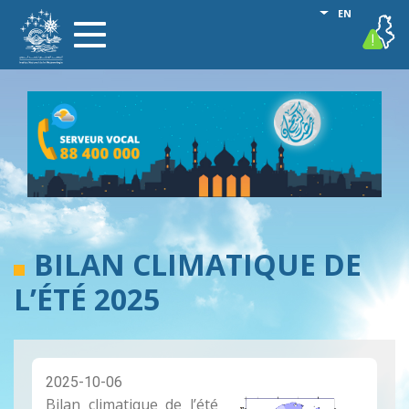
Skip
List additional
EN
vigilance
Toggle
to
navigation
main
content
BILAN CLIMATIQUE DE
L’ÉTÉ 2025
2025-10-06
Bilan climatique de l’été