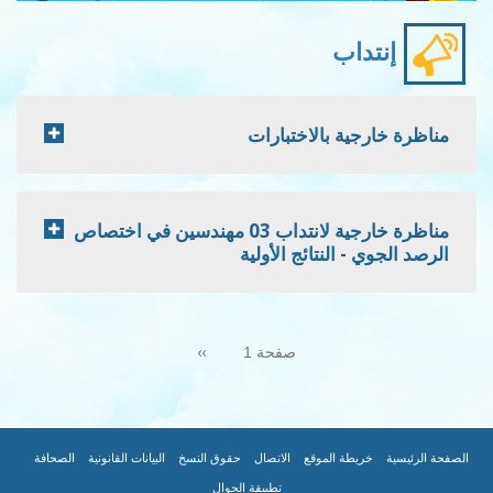
إنتداب
مناظرة خارجية بالاختبارات
مناظرة خارجية لانتداب 03 مهندسين في اختصاص
الرصد الجوي - النتائج الأولية
Pagination
Next
››
صفحة 1
page
|
|
|
|
|
|
FOOTER
الصفحة الرئيسية
خريطة الموقع
الاتصال
حقوق النسخ
البيانات القانونية
الصحافة
تطبيقة الجوال