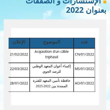
الإستشارات و الصفقات
بعنوان 2022
عدد
الموضوع
الإعلان
ا
Acquisition d'un câble
022
21/02/2022
2022/CN/01
triphasé
إكساء أعوان المعهد الوطني
022
22/03/2022
2022/MS/01
للرصد الجوي
حافظة تأمين المعهد للفترة
022
28/01/2022
2022/AO/01
الممندة بين
2022-2025