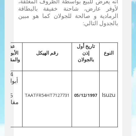
أنه يعرض للبيع بواسطة الظروف المغلقة
،
لأوفر عارض، شاحنة خفيفة بالبطاقة
الرمادية و صالحة للجولان كما هو مبين
بالجدول التالي:
تاريخ أول
عدد
النوع
إذن
رقم الهيكل
الأبواب
بالجولان
والمقاعد
4
أبواب
Isuzu
5
TAATFR54HT7127731
05/12/1997
مقاعد