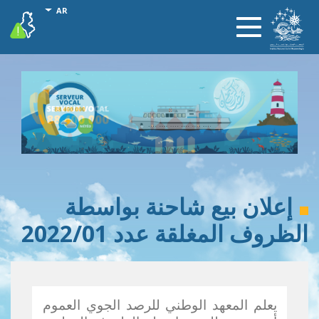
تجاوز
onal actions
AR
vigilance
Toggle
إلى
navigation
المحتوى
الرئيسي
إعلان بيع شاحنة بواسطة
الظروف المغلقة عدد 2022/01
يعلم المعهد الوطني للرصد الجوي العموم