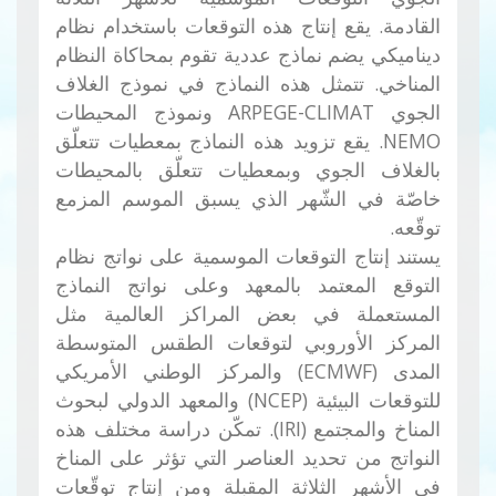
القادمة. يقع إنتاج هذه التوقعات باستخدام نظام
ديناميكي يضم نماذج عددية تقوم بمحاكاة النظام
المناخي. تتمثل هذه النماذج في نموذج الغلاف
الجوي ARPEGE-CLIMAT ونموذج المحيطات
NEMO. يقع تزويد هذه النماذج بمعطيات تتعلّق
بالغلاف الجوي وبمعطيات تتعلّق بالمحيطات
خاصّة في الشّهر الذي يسبق الموسم المزمع
توقّعه.
يستند إنتاج التوقعات الموسمية على نواتج نظام
التوقع المعتمد بالمعهد وعلى نواتج النماذج
المستعملة في بعض المراكز العالمية مثل
المركز الأوروبي لتوقعات الطقس المتوسطة
المدى (ECMWF) والمركز الوطني الأمريكي
للتوقعات البيئية (NCEP) والمعهد الدولي لبحوث
المناخ والمجتمع (IRI). تمكّن دراسة مختلف هذه
النواتج من تحديد العناصر التي تؤثر على المناخ
في الأشهر الثلاثة المقبلة ومن إنتاج توقّعات