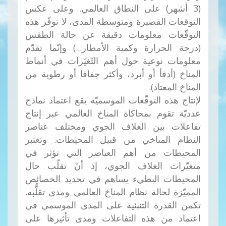
(3 أشهر) على النطاق العالمي. وعلى عكس
التوقعات القصيرة ومتوسطة المدى، لا توفّر هذه
التوقّعات معلومات دقيقة عن حالة الطقس
(درجة الحرارة وكمية الأمطار...) وإنّما تقدّم
معلومات نوعية حول أهم التّغيّرات في أنماط
المناخ (أدفأ أو أبرد، وأكثر جفافا أو رطوبة من
المناخ المعتاد).
لإنتاج هذه التوقّعات الموسميّة يقع اعتماد نماذج
عدديّة تقوم بمحاكاة المناخ العالمي عبر إنتاج
تفاعلات بين الغلاف الجوي ومختلف عناصر
النظام المناخي من قبيل المحيطات. وتعتبر
المحيطات من أهم العناصر التي تؤثر في
متغيّرات الغلاف الجوي، إذ أنّ تقلّب حال
المحيطات البطيء يساهم في تحديد الخصائص
المميّزة لحالة نظام المناخ العالمي ومدى تقلُّبه.
تكمن القدرة التنبئية على المدى الموسمي في
اعتماد من هذه التفاعلات ومدى تأثيرها على