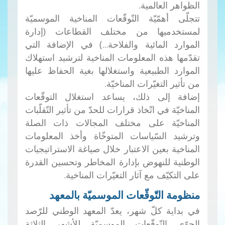
الظواهر العالمية.
تتجلّى أهمّيّة التّوقّعات المناخية الموسميّة
لمستخدميها من مختلف القطاعات (إدارة
الموارد المائية والفلاحة...) في الإضافة التي
تقدّمها هذه المعلومات المناخية لترشيد استهلاك
الموارد الطبيعية واستغلالها بغية الحفاظ عليها
من تأثير التغيّرات المناخيّة.
إضافة إلى ذلك، يساعد استغلال التوقّعات
المناخيّة في اتّخاذ قرارات للحدّ من تأثير التّقلّبات
المناخيّة على مختلف المجالات ذات الصلة
وترشيد السّياسات المتوخّاة وأخذ المعلومات
المناخية بعين الاعتبار خلال صياغة الاستراتيجيات
الوطنية للنهوض بإدارة المخاطر وتحسين القدرة
على التكيّف مع آثار التغيّرات المناخية.
منظومة التّوقّعات الموسميّة بالمعهد
في بداية كلّ شهر، يعدّ المعهد الوطني للرّصد
الجوّي التّوقّعات الموسميّة للأشهر الثلاثة