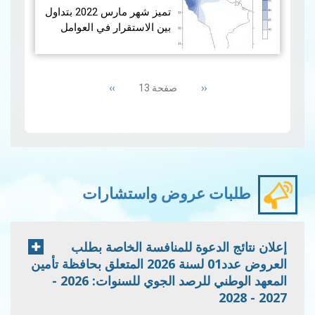
تميز شهر مارس 2022 بتداول
بين الاستقرار في العوامل
الجوية في بعض الأيّام ومرور
تقلّبات جوية متفاوتة الفاعلية
Pagination
في أيّام أخرى. ولقد كان
Next
››
Previous
‹‹
صفحة 13
هطول الأمطار متباينا
page
page
جغرافيا وشهد المجموع ال…
قراءة المزيد
طلبات عروض واستشارات
إعلان نتائج الدعوة للمنافسة الخاصة بطلب
العروض عدد01 لسنة 2026 المتعلق بحافظة تأمين
المعهد الوطني للرصد الجوي للسنوات: 2026 -
2027 - 2028