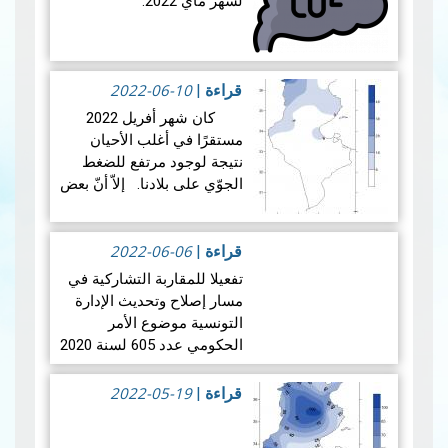
لشهر ماي 2022:
أظهرت نتائج المعدّلات
الشهريّة لقياسات القمر
الاصطناعي Satellite
2022-06-10
قراءة
|
Sentinel-5P - بالبلاد التونسيّة
كان شهر أفريل 2022
بالنسبة لشهر ماي 202…
قراءة
مستقرًا في أغلب الأحيان
المزيد
نتيجة لوجود مرتفع للضغط
الجوّي على بلادنا. إلاّ أنّ بعض
التقلّبات الجوّية محدودة
الفاعلية شملت مناطقنا في
2022-06-06
بعض الأيّام وساهمت في…
قراءة
|
قراءة المزيد
تفعيلا للمقاربة التشاركية في
مسار إصلاح وتحديث الإدارة
التونسية موضوع الأمر
الحكومي عدد 605 لسنة 2020
المتعلق بمراجعة الإجراءات
الإدارية المستوجبة على
2022-05-19
قراءة
|
المتعاملين مع الإدارة،
تنطلق…
قراءة المزيد