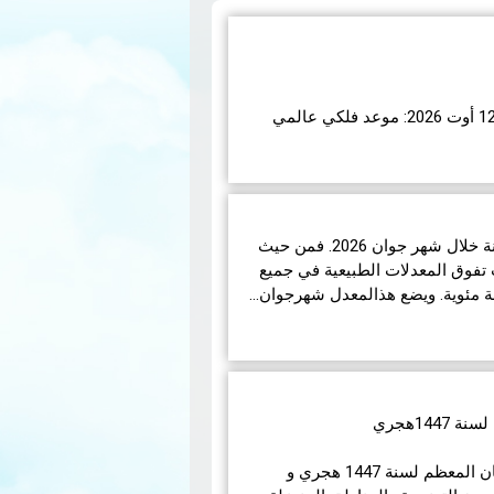
اء 12 أوت 2026، ستشهد الأرض واحدة من أروع الظواهر
تبر هذا الكسوف الأول من نوعه ال…
شهدت تونس ظروفاً جوية متباينة خلال شهر جوان 2026. فمن حيث
تفوق المعدلات الطبيعية في جميع
14هجري
في مايلي إمساكيات شهر رمضان المعظم لسنة 1447 هجري و