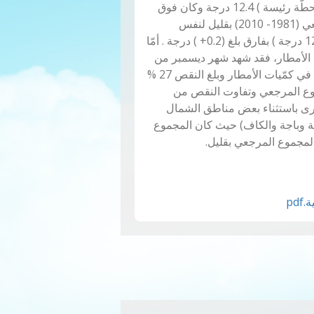
الحرارة (24 محطّة رئيسة ) 12.4 درجة وكان فوق
المعدل المرجعي (1981- 2010) بقليل لنفس
المحطات ( 12.2 درجة ) بفارق بلغ (0.2+ ) درجة . أمّا
لأمطار، فقد شهد شهر ديسمبر من
هذا العام نقصا في كمّيات الأمطار وبلغ النقص 27 %
وع المرجعي وتفاوت النقص من
ى باستثناء بعض مناطق الشمال
بة وباجة والكاف) حيث كان المجموع
مجموع المرجعي بقليل.