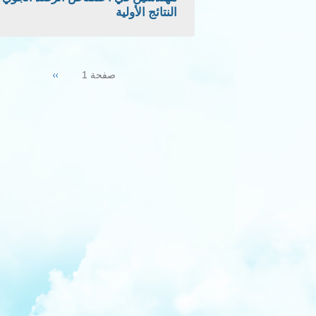
النتائج الأولية
Pagination
Next
››
صفحة 1
page