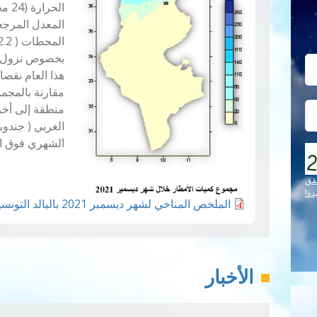
بخصوص نزول ا
مقارنة بالمجم
منطقة إلى أخر
الغربي ( جندو
الشهري فوق ال
قق
دة!
الملخص المناخي لشهر ديسمبر 2021 بالبالد التونسية.pdf
الأخبار