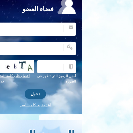
فضاء العضو
احصل على كلمة التح
أدخل الرموز التي تظهر في
جدي
الصورة.
اعد ضبط كلمه السر