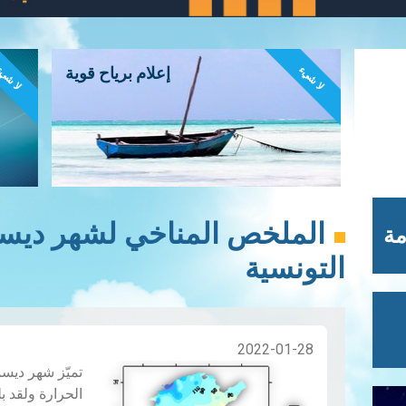
لا شيء
لا شي
إعلام برياح قوية
مة
التونسية
2022-01-28
الحرارة ولقد ب