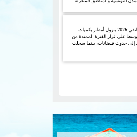
مدن التونسية والمناطق المنعزلة
تميّز الوضع الجوّي خلال شهر جانفي 2026 بنزول أمطار بكميات
الوسط على غرار الفترة الممتدة من
انفي 2026 مما أدى إلى حدوث فيضانات، بينما سجلت
N
pa