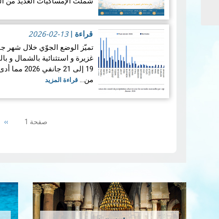
شملت الإمساكيات العديد من ال
جغرافيا.
2026-02-13
قراءة
|
غزيرة و استثنائية بالشمال و ب
19 إلى 21 ج
من…
قراءة المزيد
Pagination
ext
››
صفحة 1
ge
إمس…
قراءة المزيد