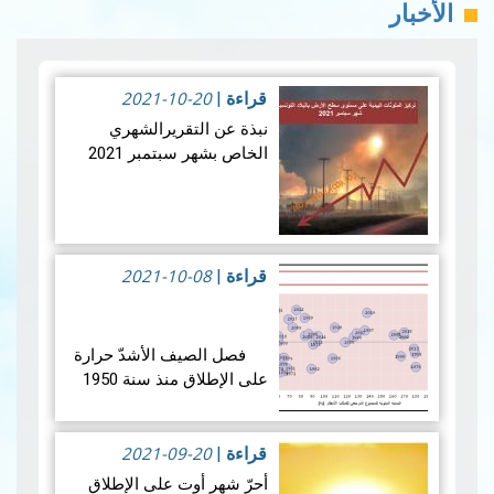
الأخبار
2021-10-20
قراءة
|
نبذة عن التقريرالشهري
الخاص بشهر سبتمبر 2021
تمیّزت جودة الھواء بالبلاد
التونسية بتحسن ملحوظ خلال
2021-10-08
شهر سبتمبر 2021 فقد
قراءة
|
أظهرت نتائج المعدّلات
الشهريّة بالنسبة لهذا الشهر
مقارنة بشه…
قراءة المزيد
فصل الصيف الأشدّ حرارة
على الإطلاق منذ سنة 1950
2021-09-20
قراءة
|
تميّز صيف 2021 بارتفاع
أحرّ شهر أوت على الإطلاق