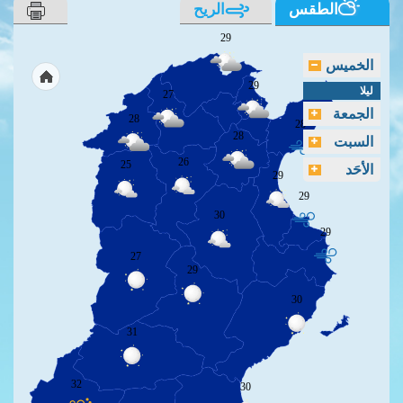
الطقس
الريح
29
الخميس
29
ليلا
27
الجمعة
28
28
28
السبت
26
25
الأحَد
29
29
30
29
27
29
30
31
32
30