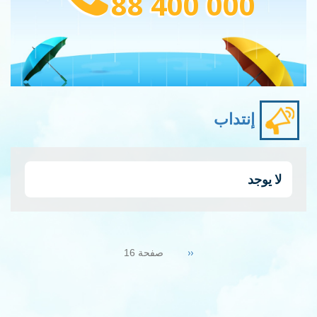
88 400 000
إنتداب
لا يوجد
Pagination
Previous
‹‹
صفحة 16
page