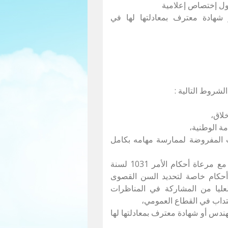
ل إختصاص إعلامية
 شهادة معترف بمعادلتها لها في
لشروط التالية :
خلاق،
مة الوطنية،
لات المفروضة لممارسة مهامه بكامل
- أن لا يتجاوز السن 40 سنة في أول جانفي 2021 مع مرعاة أحكام الأمر 1031 لسنة
 2006 المتعلق بضبط أحكام خاصة لتحديد السن القصوى
عليا من المشاركة في المناظرات
نتداب في القطاع العمومي،
ندس أو شهادة معترف بمعادلتها لها