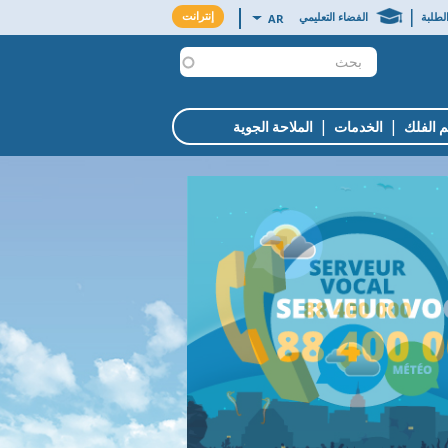
MENU
|
إنترانت
List additional actions
AR
لطلبة
الفضاء التعليمي
INTRANET
|
|
 الفلك
الخدمات
الملاحة الجوية