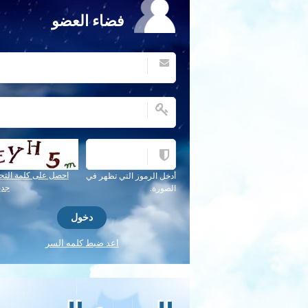
فضاء العضو
احصل على كلمة التح
أدخل الرموز التي تظهر في
جدي
الصورة.
اعد ضبط كلمه السر