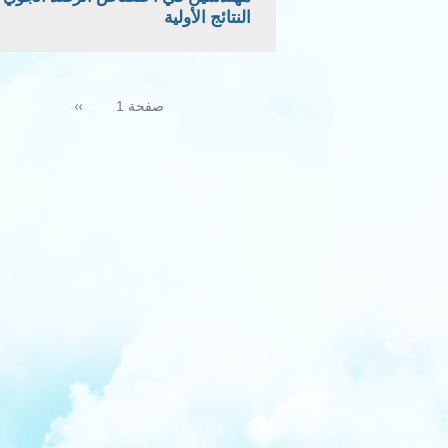
النتائج الأولية
Pagination
Next
››
صفحة 1
page