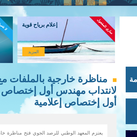
ساري المفعول
لا شي
إعلام برياح قوية
المزيد
مناظرة خارجية بالملفات مع
مة
لانتداب مهندس أول إختصاص
أول إختصاص إعلامية
يعتزم المعهد الوطني للرصد الجوي فتح مناظرة خار