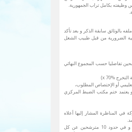
رس وظيفته بكامل تراب الجمهورية.
فه بالوثائق سابقة الذكر و بعد تأكد
بية الضرورية من قبل طبيب الشغل
رشحين تفاضليا حسب المجموع النهائي
و يعتمد ختم مكتب الضبط المركزي
 في المناظرة المشار إليها أعلاه
د.
6- تتمّ دعوة المترشحين أصحاب الملفات المقبولة و في حدود 10 مترشحين عن كل