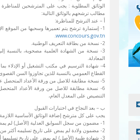
الوثائق المطلوبة : يجب على المترشحين للمناظرة ا
مطالب ترشحهم بالوثائق التالية:
أ – عند الترشح للمناظرة:
1- إستمارة ترشح يتم تعميرها وسحبها من الموقع الإلكتروني لبوابة المناظرات العمومية
.
www.concours.gov.tn
2- نسخة من بطاقة التعريف الوطنية.
3- نسخة من الشهادة العلمية مصحوبة، بالنسبة إلى
المعادلة.
4- شهادة الترسيم في مكتب التشغيل أو الإدلاء بما 
القطاع العمومي بالنسبة للذين تجاوزوا السن القصوى
5- نسخة مطابقة للاصل من ورقة الأعداد المتحصل عليها في الباكالوريا،
6- نسخة مطابقة للاصل من ورقة الأعداد المتحص
التنصيص على المعدل العام،
ب – بعد النجاح في اختبارات القبول
يجب على كل مترشح إضافة الوثائق الأساسية اللازمة ال
1- مضمون من سجل السوابق العدلية (الأصل) لم يمض على تاريخ تسليمه أكثر من سنة.
2- مضمون ولادة لم يمض على تاريخ تسليمه أكثر من سنة.
3- شهادة طبية (الأصل) لم يمض على تاريخ تسليمها أ