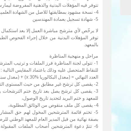
تتوفر فيه المؤهلات البدنية والذهنية المفروضة ليما
4- نسخة مشهود بمطابقتها للاصل من الشهادة العلمية.
5- شهادة تسجيل بعمادة المهندسين
لا يرخّص لأي مترشح مباشرة العمل إلا بعد استكمال مل
توفر المؤهلات البدنية من خلال إجراء الفحوص الط
بالمعهد.
مراحل و منهجية المناظرة
1- تتولى لجنة المناظرة فرز الملفات و ترتيب المت
للنقاط المتحصل عليه وذلك باعتماد المقايس التالية :
العدد النهائي = (معدل البكالوريا x 30%) + (معدل سنة التخرج x 70%)
2- يقصى كل ترشح غير مطابق من حيث المستوى التعليمي أو الإختصاص المطلوب،
3- يقصى كل ترشح يصل بعد تاريخ ختم الترشحات 
للمعهد و ختم البريد لتحديد تاريخ الوصول،
4- يقصى كل ملف منقوص من الوثائق المطلوبة،
5- تختم قائمة المترشحين المخول لهم حق المشاركة
بصفة نهائية من قبل المدير العام للمعهد الوطني للرص