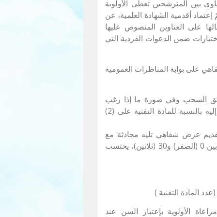
ي بين المترشحين تعطى الأولوية
إعتماد أقدمية الشهادة العلمية، عن
الها على العناوين المنصوص عليها
اختبارات ضمن الدعوات الفردية التي
فاهي على بوابة المناظرات العمومية
طريق السحب وفي صورة ما إذا رغب
المترشح في إبدال السؤال يقسم العدد الذي يسند إليه بالنسبة للمادة التقنية على (2)
التحضير لمدّة 20 دقيقة ثمّ تقديم عرض شفاهي تليه محادثة مع
أعضاء اللجنة. يمنح على إثرها للمترشح عددا يتراوح بين 0 (الصفر) و30 (ثلاثين)، يحتسب
عاة الأولوية بإعتبار السن عند