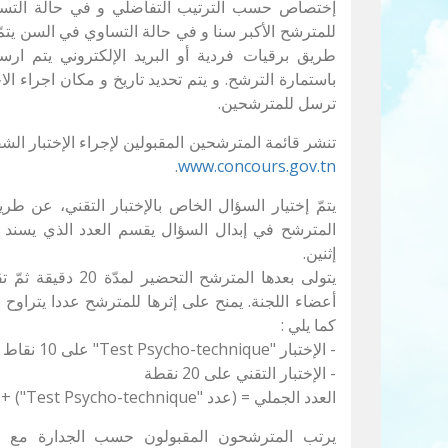
إختصاص حسب الترتيب التفاضلي و في حالة التساو
للمترشح الأكبر سنا و في حالة التساوي في السن يتمّ 
طريق برقيات فردية أو البريد الإلكتروني يتم ارس
باستمارة الترشح. و يتم تحديد تاريخ و مكان اجراء ال
ترسل للمترشحين.
تنشر قائمة المترشحين المقبولين لإجراء الإختبار الش
.
www.concours.gov.tn
يتمّ إختيار السؤال الخاص بالإختبار التقني، عن 
إثنين.
يتولى بعدها المترشح 
كما يلي :
- الإختبار "Test Psycho-technique" على 10 نقاط
- الإختبار التقني على 20 نقطة
العدد الجملي = (عدد "Test Psycho-technique") + (عدد المادة التقنية )
يرتب المترشحون المقبولون حسب الجدارة مع مرا